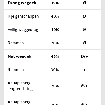
Droog wegdek
35%
Ø
Rijeigenschappen
40%
Ø
Veilig weggedrag
40%
Ø
Remmen
20%
Ø
Nat wegdek
45%
Ø/+
Remmen
30%
+
Aquaplaning -
20%
Ø/+
lengterichting
Aquaplaning -
10%
Ø/+