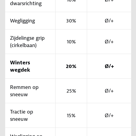
dwarsrichting
Wegligging
30%
Ø/+
Zijdelingse grip
10%
Ø/+
(cirkelbaan)
Winters
20%
Ø/+
wegdek
Remmen op
25%
Ø/+
sneeuw
Tractie op
15%
Ø/+
sneeuw