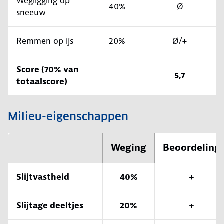
Wegligging op
40%
Ø
sneeuw
Remmen op ijs
20%
Ø/+
Score (70% van
5,7
totaalscore)
Milieu-eigenschappen
Weging
Beoordeling
Slijtvastheid
40%
+
Slijtage deeltjes
20%
+