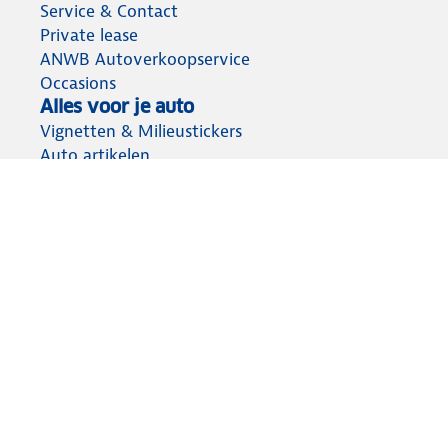
Service & Contact
Private lease
ANWB Autoverkoopservice
Occasions
Alles voor je auto
Vignetten & Milieustickers
Auto artikelen
Laadpassen
Over ANWB
Werken bij ANWB
Vereniging en bedrijf
Voor de pers
Voorbereid op weg
Wegenwacht
Autoverzekering
Onderweg app