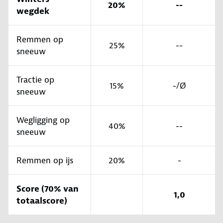
20%
--
wegdek
Remmen op
25%
--
sneeuw
Tractie op
15%
-/Ø
sneeuw
Wegligging op
40%
--
sneeuw
Remmen op ijs
20%
-
Score (70% van
1,0
totaalscore)