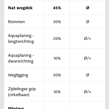
Nat wegdek
45%
Ø
Remmen
30%
Ø
Aquaplaning -
20%
Ø/+
lengterichting
Aquaplaning -
10%
Ø/+
dwarsrichting
Wegligging
30%
Ø
Zijdelingse grip
10%
Ø/+
(cirkelbaan)
Winters