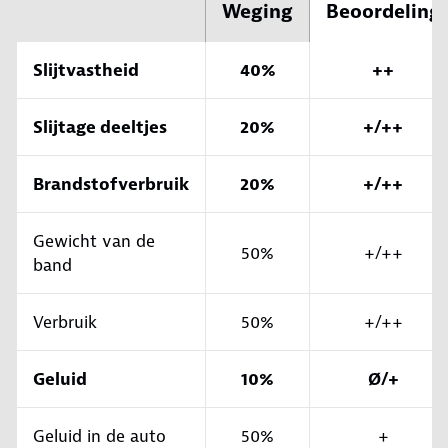
Weging
Beoordeling
Slijtvastheid
40%
++
Slijtage deeltjes
20%
+/++
Brandstofverbruik
20%
+/++
Gewicht van de
50%
+/++
band
Verbruik
50%
+/++
Geluid
10%
Ø/+
Geluid in de auto
50%
+