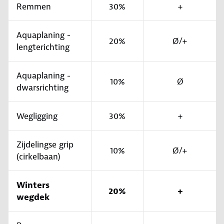
Remmen
30%
+
Aquaplaning -
20%
Ø/+
lengterichting
Aquaplaning -
10%
Ø
dwarsrichting
Wegligging
30%
+
Zijdelingse grip
10%
Ø/+
(cirkelbaan)
Winters
20%
+
wegdek