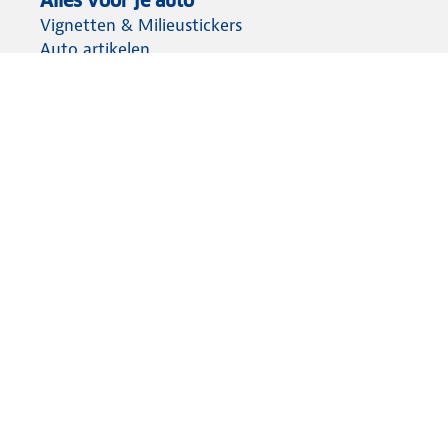
Alles voor je auto
Vignetten & Milieustickers
Auto artikelen
Laadpassen
Over ANWB
Werken bij ANWB
Vereniging en bedrijf
Voor de pers
Voorbereid op weg
Wegenwacht
Autoverzekering
Onderweg app
Aansprakelijkheid
Privacy statement
Cookies wijzigen
Algemene voorwaarden
Lidmaatschap opzeggen
© ANWB