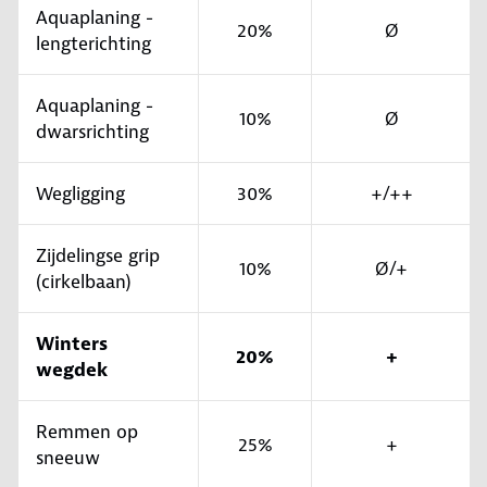
Aquaplaning -
20%
Ø
lengterichting
Aquaplaning -
10%
Ø
dwarsrichting
Wegligging
30%
+/++
Zijdelingse grip
10%
Ø/+
(cirkelbaan)
Winters
20%
+
wegdek
Remmen op
25%
+
sneeuw