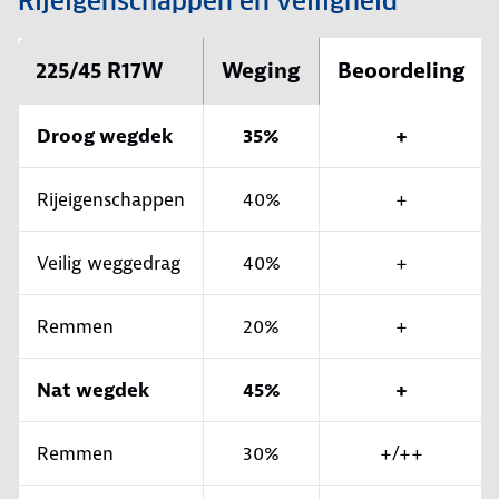
Rijeigenschappen en veiligheid
225/45 R17W
Weging
Beoordeling
Droog wegdek
35%
+
Rijeigenschappen
40%
+
Veilig weggedrag
40%
+
Remmen
20%
+
Nat wegdek
45%
+
Remmen
30%
+/++