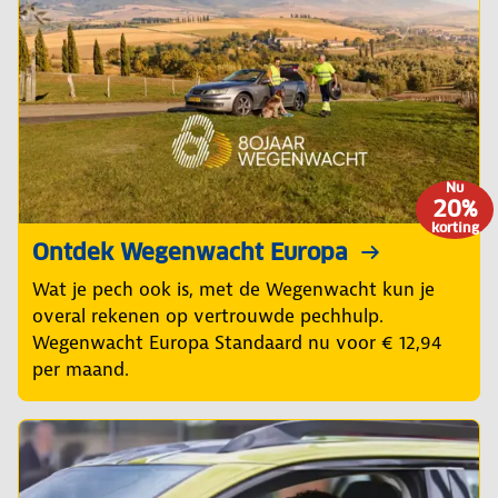
Nu
20%
korting
Ontdek Wegenwacht Europa
Wat je pech ook is, met de Wegenwacht kun je
overal rekenen op vertrouwde pechhulp.
Wegenwacht Europa Standaard nu voor € 12,94
per maand.