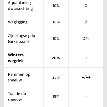
Aquaplaning -
10%
Ø
dwarsrichting
Wegligging
30%
Ø
Zijdelingse grip
10%
Ø/+
(cirkelbaan)
Winters
20%
+
wegdek
Remmen op
25%
+/++
sneeuw
Tractie op
15%
+
sneeuw