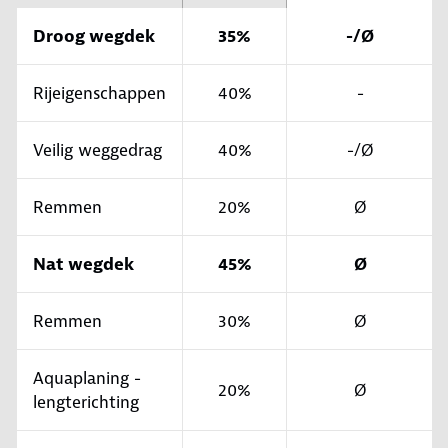
Droog wegdek
35%
-/Ø
Rijeigenschappen
40%
-
Veilig weggedrag
40%
-/Ø
Remmen
20%
Ø
Nat wegdek
45%
Ø
Remmen
30%
Ø
Aquaplaning -
20%
Ø
lengterichting