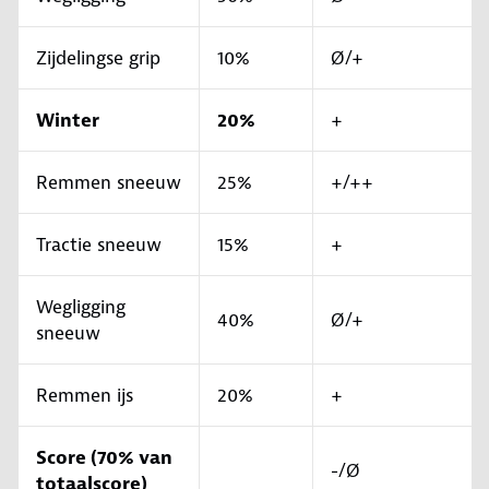
Zijdelingse grip
10%
Ø/+
Winter
20%
+
Remmen sneeuw
25%
+/++
Tractie sneeuw
15%
+
Wegligging
40%
Ø/+
sneeuw
Remmen ijs
20%
+
Score (70% van
-/Ø
totaalscore)