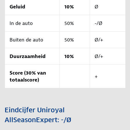
Geluid
10%
Ø
In de auto
50%
-/Ø
Buiten de auto
50%
Ø/+
Duurzaamheid
10%
Ø/+
Score (30% van
+
totaalscore)
Eindcijfer Uniroyal
AllSeasonExpert: -/Ø