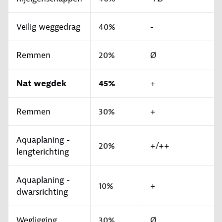
Veilig weggedrag
40%
-
Remmen
20%
Ø
Nat wegdek
45%
+
Remmen
30%
+
Aquaplaning -
20%
+/++
lengterichting
Aquaplaning -
10%
+
dwarsrichting
Wegligging
30%
Ø