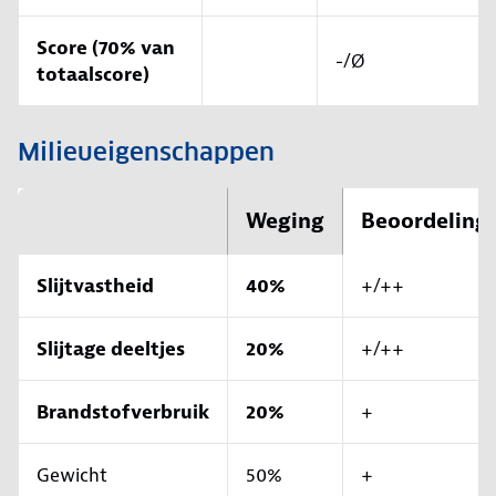
Score (70% van
-/Ø
totaalscore)
Milieueigenschappen
Weging
Beoordeling
Slijtvastheid
40%
+/++
Slijtage deeltjes
20%
+/++
Brandstofverbruik
20%
+
Gewicht
50%
+