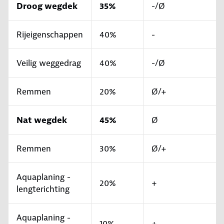
Droog wegdek
35%
-/Ø
Rijeigenschappen
40%
-
Veilig weggedrag
40%
-/Ø
Remmen
20%
Ø/+
Nat wegdek
45%
Ø
Remmen
30%
Ø/+
Aquaplaning -
20%
+
lengterichting
Aquaplaning -
10%
+