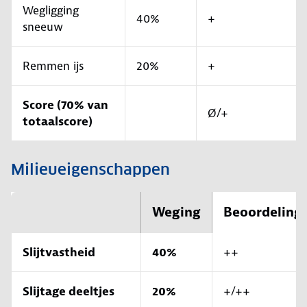
Wegligging
40%
+
sneeuw
Remmen ijs
20%
+
Score (70% van
Ø/+
totaalscore)
Milieueigenschappen
Weging
Beoordeling
Slijtvastheid
40%
++
Slijtage deeltjes
20%
+/++