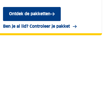
Ontdek de pakketten
van Wegenwacht
Ben je al lid? Controleer je pakket
in Mijn ANWB