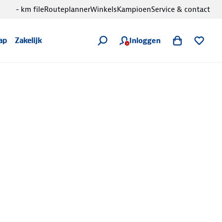
- km file
Routeplanner
Winkels
Kampioen
Service & contact
Inloggen
ap
Zakelijk