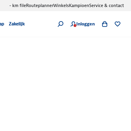
- km file
Routeplanner
Winkels
Kampioen
Service & contact
Inloggen
ap
Zakelijk