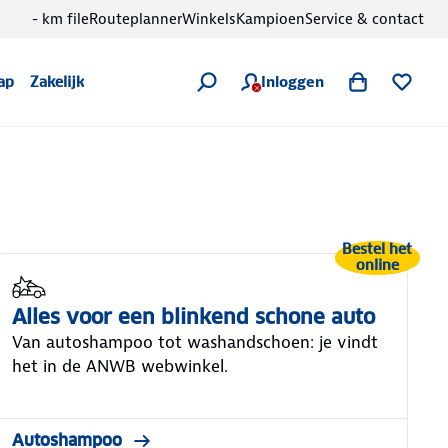
- km file
Routeplanner
Winkels
Kampioen
Service & contact
Inloggen
ap
Zakelijk
Bestel het
online
Alles voor een blinkend schone auto
Van autoshampoo tot washandschoen: je vindt
het in de ANWB webwinkel.
Autoshampoo