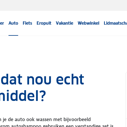
er
Auto
Fiets
Eropuit
Vakantie
Webwinkel
Lidmaatsch
dat nou echt
middel?
n je de auto ook wassen met bijvoorbeeld
 waarom autoshampoo gebruiken een verstandige zet is.