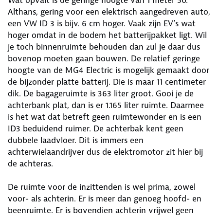
Wat opvalt is de geringe hoogte van 1 meter 50.
Althans, gering voor een elektrisch aangedreven auto,
een VW ID 3 is bijv. 6 cm hoger. Vaak zijn EV’s wat
hoger omdat in de bodem het batterijpakket ligt. Wil
je toch binnenruimte behouden dan zul je daar dus
bovenop moeten gaan bouwen. De relatief geringe
hoogte van de MG4 Electric is mogelijk gemaakt door
de bijzonder platte batterij. Die is maar 11 centimeter
dik. De bagageruimte is 363 liter groot. Gooi je de
achterbank plat, dan is er 1.165 liter ruimte. Daarmee
is het wat dat betreft geen ruimtewonder en is een
ID3 beduidend ruimer. De achterbak kent geen
dubbele laadvloer. Dit is immers een
achterwielaandrijver dus de elektromotor zit hier bij
de achteras.
De ruimte voor de inzittenden is wel prima, zowel
voor- als achterin. Er is meer dan genoeg hoofd- en
beenruimte. Er is bovendien achterin vrijwel geen