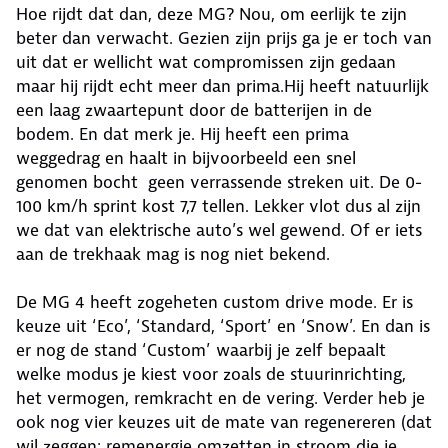
Hoe rijdt dat dan, deze MG? Nou, om eerlijk te zijn
beter dan verwacht. Gezien zijn prijs ga je er toch van
uit dat er wellicht wat compromissen zijn gedaan
maar hij rijdt echt meer dan prima.Hij heeft natuurlijk
een laag zwaartepunt door de batterijen in de
bodem. En dat merk je. Hij heeft een prima
weggedrag en haalt in bijvoorbeeld een snel
genomen bocht geen verrassende streken uit. De 0-
100 km/h sprint kost 7,7 tellen. Lekker vlot dus al zijn
we dat van elektrische auto’s wel gewend. Of er iets
aan de trekhaak mag is nog niet bekend.
De MG 4 heeft zogeheten custom drive mode. Er is
keuze uit ‘Eco’, ‘Standard, ‘Sport’ en ‘Snow’. En dan is
er nog de stand ‘Custom’ waarbij je zelf bepaalt
welke modus je kiest voor zoals de stuurinrichting,
het vermogen, remkracht en de vering. Verder heb je
ook nog vier keuzes uit de mate van regenereren (dat
wil zeggen: remenergie omzetten in stroom die je