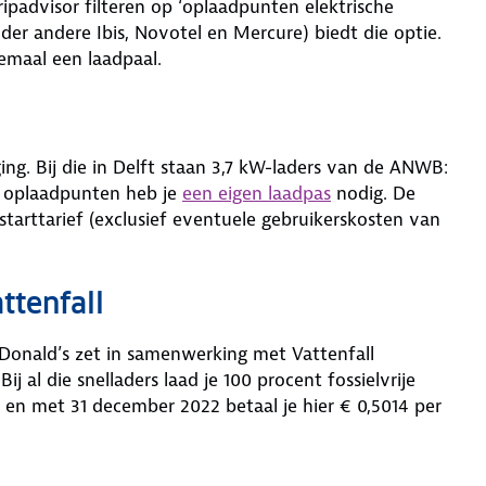
padvisor filteren op ‘oplaadpunten elektrische
er andere Ibis, Novotel en Mercure) biedt die optie.
emaal een laadpaal.
ing. Bij die in Delft staan 3,7 kW-laders van de ANWB:
e oplaadpunten heb je
een eigen laadpas
nodig. De
tarttarief (exclusief eventuele gebruikerskosten van
ttenfall
cDonald’s zet in samenwerking met Vattenfall
j al die snelladers laad je 100 procent fossielvrije
n met 31 december 2022 betaal je hier € 0,5014 per