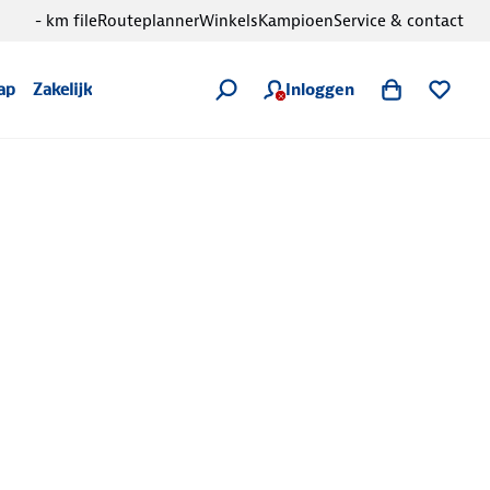
- km file
Routeplanner
Winkels
Kampioen
Service & contact
Inloggen
ap
Zakelijk