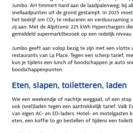
Jumbo. AH timmert hard aan de laadpalenweg; bij all
snellaadpunten uit de grond gestampt. In 2025 moete
het bedrijf om CO
te reduceren en verduurzaming v
2
zij aan. Met de Alpitronic 225 kWh Hyperchargers die
gemiddeld supermarktbezoek op een redelijk niveau 
Jumbo geeft aan volop bezig te zijn met een vlotte 
restaurants van La Place. Tegen een scherp tarief, 
kun je tijdens een lunch of boodschappen je auto sne
boodschappenpunten.
Eten, slapen, toiletteren, laden
Wie een weekendje of nachtje weggaat, of een stop m
ook (snel)laden tegen een aantrekkelijk tarief. Valk 
van eigen AC- en ED-laders. Hotel- en motelgasten k
eten, een koffie to go bestellen of tijdens een toile