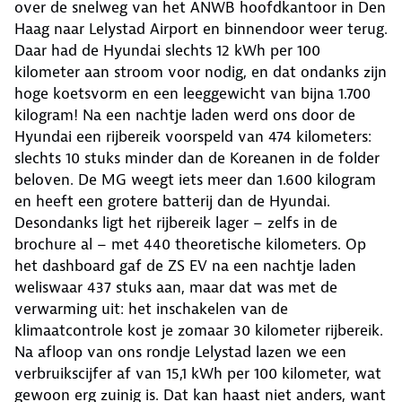
over de snelweg van het ANWB hoofdkantoor in Den
Haag naar Lelystad Airport en binnendoor weer terug.
Daar had de Hyundai slechts 12 kWh per 100
kilometer aan stroom voor nodig, en dat ondanks zijn
hoge koetsvorm en een leeggewicht van bijna 1.700
kilogram! Na een nachtje laden werd ons door de
Hyundai een rijbereik voorspeld van 474 kilometers:
slechts 10 stuks minder dan de Koreanen in de folder
beloven. De MG weegt iets meer dan 1.600 kilogram
en heeft een grotere batterij dan de Hyundai.
Desondanks ligt het rijbereik lager – zelfs in de
brochure al – met 440 theoretische kilometers. Op
het dashboard gaf de ZS EV na een nachtje laden
weliswaar 437 stuks aan, maar dat was met de
verwarming uit: het inschakelen van de
klimaatcontrole kost je zomaar 30 kilometer rijbereik.
Na afloop van ons rondje Lelystad lazen we een
verbruikscijfer af van 15,1 kWh per 100 kilometer, wat
gewoon erg zuinig is. Dat kan haast niet anders, want