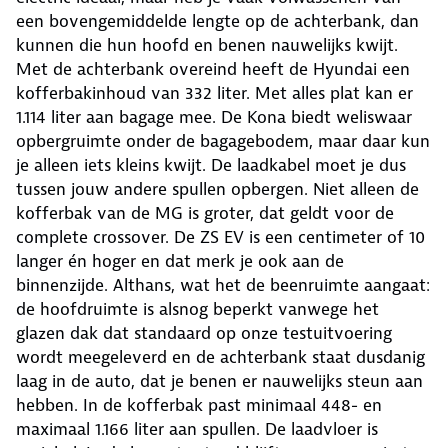
een bovengemiddelde lengte op de achterbank, dan
kunnen die hun hoofd en benen nauwelijks kwijt.
Met de achterbank overeind heeft de Hyundai een
kofferbakinhoud van 332 liter. Met alles plat kan er
1.114 liter aan bagage mee. De Kona biedt weliswaar
opbergruimte onder de bagagebodem, maar daar kun
je alleen iets kleins kwijt. De laadkabel moet je dus
tussen jouw andere spullen opbergen. Niet alleen de
kofferbak van de MG is groter, dat geldt voor de
complete crossover. De ZS EV is een centimeter of 10
langer én hoger en dat merk je ook aan de
binnenzijde. Althans, wat het de beenruimte aangaat:
de hoofdruimte is alsnog beperkt vanwege het
glazen dak dat standaard op onze testuitvoering
wordt meegeleverd en de achterbank staat dusdanig
laag in de auto, dat je benen er nauwelijks steun aan
hebben. In de kofferbak past minimaal 448- en
maximaal 1.166 liter aan spullen. De laadvloer is