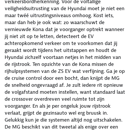
verkeersbordherkenning. Voor de voltallige
veiligheidsuitrusting van de Hyundai moet je niet een
maar twéé uitrustingsniveaus omhoog. Kost iets,
maar dan heb je ook wat: zo waarschuwt de
vernieuwde Kona dat je voorganger optrekt wanneer
jij niet zit op te letten, detecteert de EV
achteropkomend verkeer om te voorkomen dat jij
geraakt wordt tijdens het uitstappen en houdt de
Hyundai zichzelf voortaan netjes in het midden van
de rijstrook. Ten opzichte van de Kona missen de
rijhulpsystemen van de ZS EV wat verfijning. Ga je op
de cruise control door een bocht, dan knijpt de MG
de snelheid ongevraagd af. Je zult iedere rit opnieuw
de volgafstand moeten instellen, want standaard laat
de crossover overdreven veel ruimte tot zijn
voorganger. En als je per ongeluk jouw rijstrook
verlaat, grijpt de gezinsauto wel erg bruusk in.
Gelukkig kun je die systemen altijd nog uitschakelen.
De MG beschikt van dit tweetal als enige over een