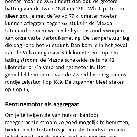
bonter, maar de XC60 heeft dan ook de grotere
batterij van de twee: 18,8 om 17,8 kWh. Op stroom
alleen zou je met de Volvo 77 kilometer moeten
kunnen afleggen, tegen 63 stuks in de Mazda.
Uiteraard hebben we beide hybrides onderworpen
aan onze vaste verbruiksmeting. De temperatuur lag
die dag rond het vriespunt. Dan kom je in het geval
van de Volvo nog maar 59 kilometer ver op een
lading stroom, de Mazda schakelde zelfs na 42
kilometer al z’n verbrandingsmotor in. Het
gemiddelde verbruik van de Zweed bedroeg na ons
rondje Lelystad 1 op 16,9. De Japanner bleef steken
op 1 op 15,1.
Benzinemotor als aggregaat
Om je te helpen de van huis of kantoor
meegebrachte stroom zo goed mogelijk te benutten,
bieden beide testauto’s je een stel handvatten aan.
In het geval van de Volvo gaat het dan om een