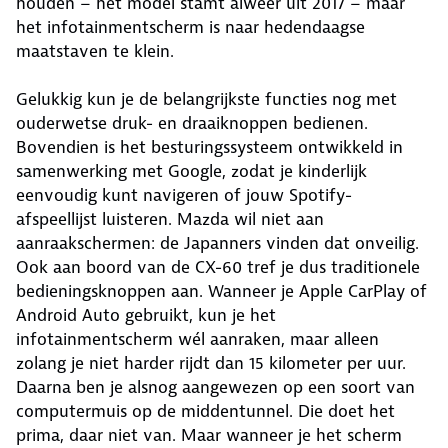
houden – het model stamt alweer uit 2017 – maar
het infotainmentscherm is naar hedendaagse
maatstaven te klein.
Gelukkig kun je de belangrijkste functies nog met
ouderwetse druk- en draaiknoppen bedienen.
Bovendien is het besturingssysteem ontwikkeld in
samenwerking met Google, zodat je kinderlijk
eenvoudig kunt navigeren of jouw Spotify-
afspeellijst luisteren. Mazda wil niet aan
aanraakschermen: de Japanners vinden dat onveilig.
Ook aan boord van de CX-60 tref je dus traditionele
bedieningsknoppen aan. Wanneer je Apple CarPlay of
Android Auto gebruikt, kun je het
infotainmentscherm wél aanraken, maar alleen
zolang je niet harder rijdt dan 15 kilometer per uur.
Daarna ben je alsnog aangewezen op een soort van
computermuis op de middentunnel. Die doet het
prima, daar niet van. Maar wanneer je het scherm