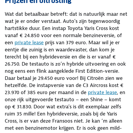
Prijzen en uitrusting
Wat dat betaalbaar betreft: dat is natuurlijk maar net
wat je er onder verstaat. Auto’s zijn tegenwoordig
hartstikke duur. Een instap Toyota Yaris Cross kost
vanaf € 24.850 voor een normale benzineversie, of
een
private lease
prijs van 379 euro. Maar wil je er
eentje die zuinig is en waardevaster, dan kom je
terecht bij een hybrideversie en die is er vanaf €
26.750. De testauto is zo’n hybride uitvoering en ook
nog eens een flink aangeklede First Edition-versie.
Daar betaal je 29.450 euro voor! Bij Citroën zien we
hetzelfde. De instapversie van de C3 Aircross kost €
23.970 of 385 euro per maand in de
private lease
, en
onze rijk uitgevoerde testauto – een Shine – komt
op € 31.830. Door wat extra’s is dit exemplaar zelfs
ruim 35 mille! Een hybrideversie, zoals bij de Yaris
Cross, is er van deze Fransoos niet. Je kan ‘m alleen
met een benzinemotor krijgen. Er is ook geen mild-