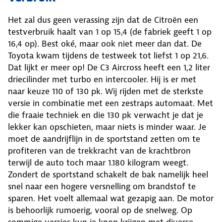
Het zal dus geen verassing zijn dat de Citroën een
testverbruik haalt van 1 op 15,4 (de fabriek geeft 1 op
16,4 op). Best oké, maar ook niet meer dan dat. De
Toyota kwam tijdens de testweek tot liefst 1 op 21,6.
Dat lijkt er meer op! De C3 Aircross heeft een 1,2 liter
driecilinder met turbo en intercooler. Hij is er met
naar keuze 110 of 130 pk. Wij rijden met de sterkste
versie in combinatie met een zestraps automaat. Met
die fraaie techniek en die 130 pk verwacht je dat je
lekker kan opschieten, maar niets is minder waar. Je
moet de aandrijflijn in de sportstand zetten om te
profiteren van de trekkracht van de krachtbron
terwijl de auto toch maar 1.180 kilogram weegt.
Zondert de sportstand schakelt de bak namelijk heel
snel naar een hogere versnelling om brandstof te
sparen. Het voelt allemaal wat gezapig aan. De motor
is behoorlijk rumoerig, vooral op de snelweg. Op
sommige versies kun je knop krijgen met diverse