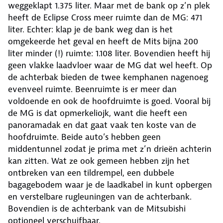
weggeklapt 1.375 liter. Maar met de bank op z’n plek
heeft de Eclipse Cross meer ruimte dan de MG: 471
liter. Echter: klap je de bank weg dan is het
omgekeerde het geval en heeft de Mits bijna 200
liter minder (!) ruimte: 1.108 liter. Bovendien heeft hij
geen vlakke laadvloer waar de MG dat wel heeft. Op
de achterbak bieden de twee kemphanen nagenoeg
evenveel ruimte. Beenruimte is er meer dan
voldoende en ook de hoofdruimte is goed. Vooral bij
de MG is dat opmerkeliojk, want die heeft een
panoramadak en dat gaat vaak ten koste van de
hoofdruimte. Beide auto’s hebben geen
middentunnel zodat je prima met z’n drieën achterin
kan zitten. Wat ze ook gemeen hebben zijn het
ontbreken van een tildrempel, een dubbele
bagagebodem waar je de laadkabel in kunt opbergen
en verstelbare rugleuningen van de achterbank.
Bovendien is de achterbank van de Mitsubishi
optioneel verschuifbaar.