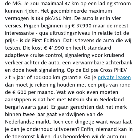
de MG. Je zou maximaal 47 km op een lading stroom
kunnen rijden. Het gecombineerde maximum
vermogen is 188 pk/250 Nm. De auto is er in vier
versies. Prijzen beginnen bij € 37.990 maar de meest
interessante - qua uitrustingsniveau in relatie tot de
prijs - is de First Edition. Dat is tevens de auto die wij
testen. Die kost € 41.990 en heeft standaard
adaptieve cruise control, signalering voor kruisend
verkeer achter de auto, een verwarmbare achterbank
en dode hoek signalering. Op de Eclipse Cross PHEV
zit 5 jaar of 100.000 km garantie. Ga je
private leasen
dan moet je rekening houden met een prijs van rond
de € 600 per maand. Wat we ook even moeten
aanstippen is dat het met Mitsubishi in Nederland
bergafwaarts gaat. Er gaan geruchten dat het merk
binnen twee jaar gaat verdwijnen van de
Nederlandse markt. Toch een dingetje want waar laat
je dan je onderhoud uitvoeren? Enfin, niemand kan in
de toekomst kijken, dus beoordelen wij de auto nu