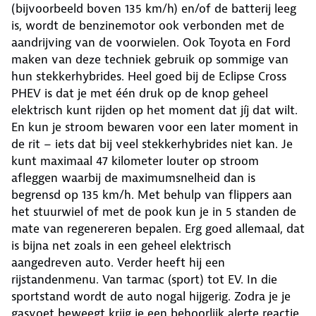
(bijvoorbeeld boven 135 km/h) en/of de batterij leeg
is, wordt de benzinemotor ook verbonden met de
aandrijving van de voorwielen. Ook Toyota en Ford
maken van deze techniek gebruik op sommige van
hun stekkerhybrides. Heel goed bij de Eclipse Cross
PHEV is dat je met één druk op de knop geheel
elektrisch kunt rijden op het moment dat jíj dat wilt.
En kun je stroom bewaren voor een later moment in
de rit – iets dat bij veel stekkerhybrides niet kan. Je
kunt maximaal 47 kilometer louter op stroom
afleggen waarbij de maximumsnelheid dan is
begrensd op 135 km/h. Met behulp van flippers aan
het stuurwiel of met de pook kun je in 5 standen de
mate van regenereren bepalen. Erg goed allemaal, dat
is bijna net zoals in een geheel elektrisch
aangedreven auto. Verder heeft hij een
rijstandenmenu. Van tarmac (sport) tot EV. In die
sportstand wordt de auto nogal hijgerig. Zodra je je
gasvoet beweegt krijg je een behoorlijk alerte reactie