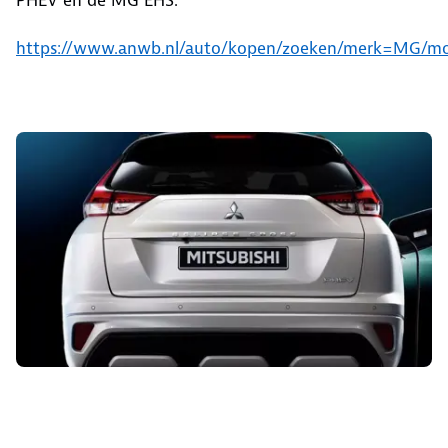
https://www.anwb.nl/auto/kopen/zoeken/merk=MG/m