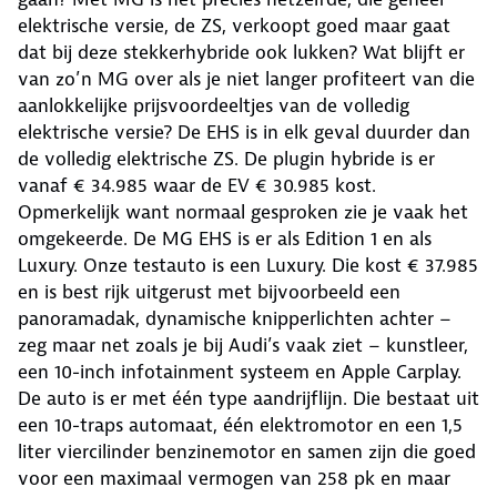
elektrische versie, de ZS, verkoopt goed maar gaat
dat bij deze stekkerhybride ook lukken? Wat blijft er
van zo’n MG over als je niet langer profiteert van die
aanlokkelijke prijsvoordeeltjes van de volledig
elektrische versie? De EHS is in elk geval duurder dan
de volledig elektrische ZS. De plugin hybride is er
vanaf € 34.985 waar de EV € 30.985 kost.
Opmerkelijk want normaal gesproken zie je vaak het
omgekeerde. De MG EHS is er als Edition 1 en als
Luxury. Onze testauto is een Luxury. Die kost € 37.985
en is best rijk uitgerust met bijvoorbeeld een
panoramadak, dynamische knipperlichten achter –
zeg maar net zoals je bij Audi’s vaak ziet – kunstleer,
een 10-inch infotainment systeem en Apple Carplay.
De auto is er met één type aandrijflijn. Die bestaat uit
een 10-traps automaat, één elektromotor en een 1,5
liter viercilinder benzinemotor en samen zijn die goed
voor een maximaal vermogen van 258 pk en maar