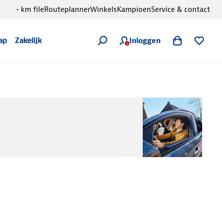
- km file
Routeplanner
Winkels
Kampioen
Service & contact
Inloggen
ap
Zakelijk