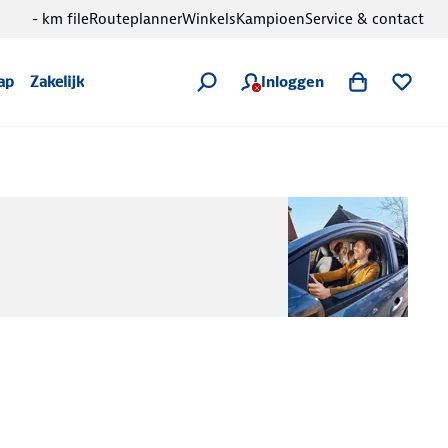
- km file
Routeplanner
Winkels
Kampioen
Service & contact
Inloggen
ap
Zakelijk