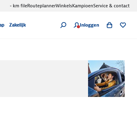
- km file
Routeplanner
Winkels
Kampioen
Service & contact
Inloggen
ap
Zakelijk