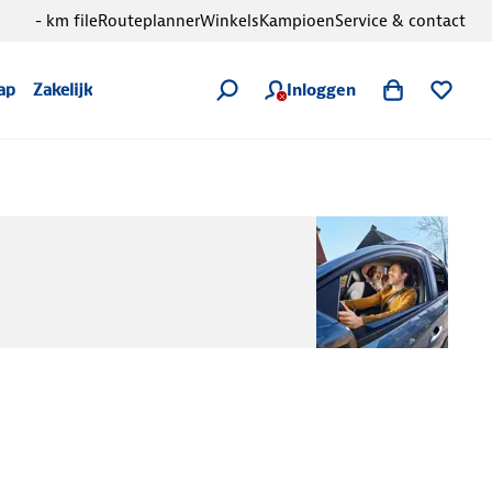
- km file
Routeplanner
Winkels
Kampioen
Service & contact
Inloggen
ap
Zakelijk