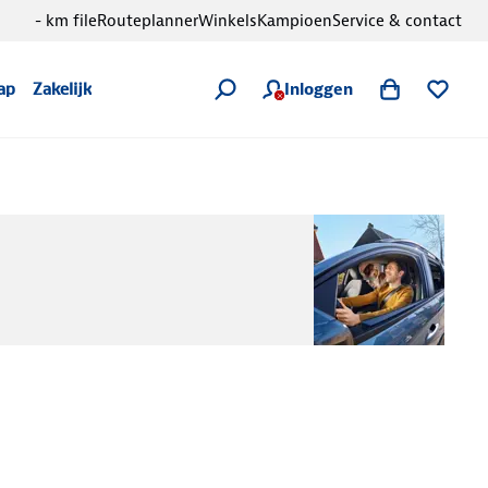
- km file
Routeplanner
Winkels
Kampioen
Service & contact
Inloggen
ap
Zakelijk