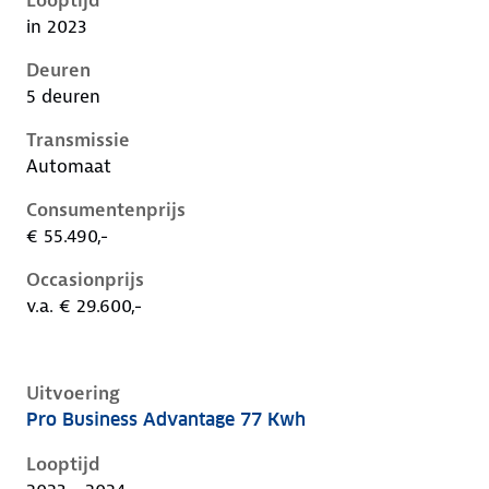
Looptijd
in 2023
Deuren
5 deuren
Transmissie
Automaat
Consumentenprijs
€ 55.490,-
Occasionprijs
v.a. € 29.600,-
Uitvoering
Pro Business Advantage 77 Kwh
Volkswagen ID.5 i, 77 kwh, 128 kW, Elektrisch, 5 deu
Looptijd