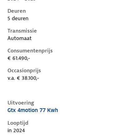
Deuren
5 deuren
Transmissie
Automaat
Consumentenprijs
€ 61.490,-
Occasionprijs
v.a. € 38.100,-
Uitvoering
Gtx 4motion 77 Kwh
Volkswagen ID.5 i, 77 kwh, 250 kW, Elektrisch, 5 deu
Looptijd
in 2024