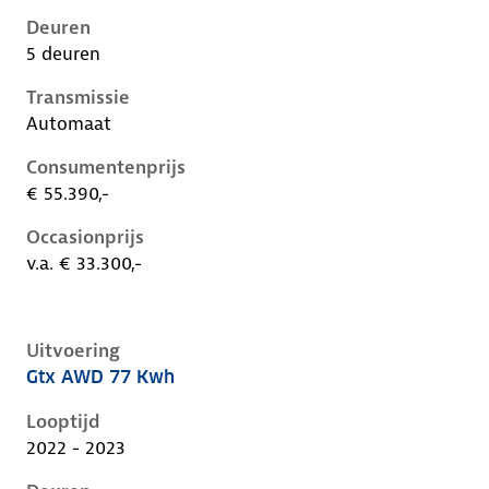
Deuren
5 deuren
Transmissie
Automaat
Consumentenprijs
€ 55.390,-
Occasionprijs
v.a. € 33.300,-
Uitvoering
Gtx AWD 77 Kwh
Volkswagen ID.5 i, 77 kwh, 220 kW, Elektrisch, 5 deu
Looptijd
2022 - 2023