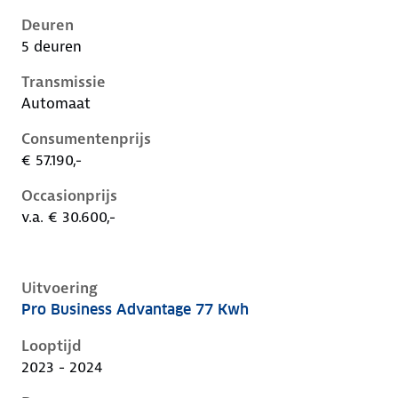
Deuren
5 deuren
Transmissie
Automaat
Consumentenprijs
€ 57.190,-
Occasionprijs
v.a. € 30.600,-
Uitvoering
Pro Business Advantage 77 Kwh
Volkswagen ID.5 i, 77 kwh, 150 kW, Elektrisch, 5 deu
Looptijd
2023 - 2024