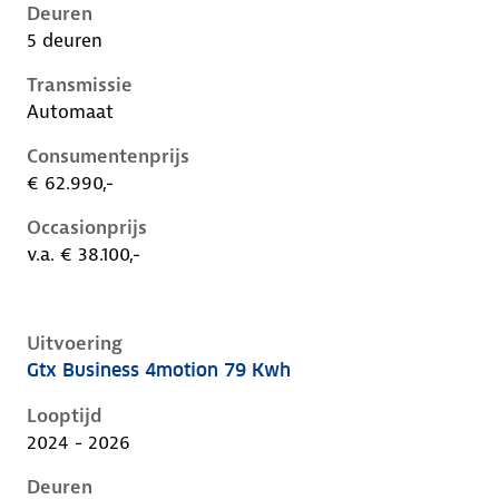
Deuren
5 deuren
Transmissie
Automaat
Consumentenprijs
€ 62.990,-
Occasionprijs
v.a. € 38.100,-
Uitvoering
Gtx Business 4motion 79 Kwh
Volkswagen ID.5 i, 79 kwh, 250 kW, Elektrisch, 5 deu
Looptijd
2024 - 2026
Deuren