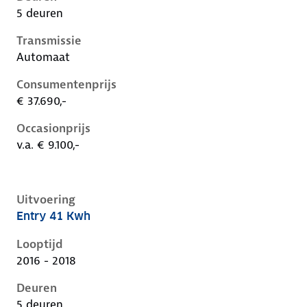
5 deuren
Transmissie
Automaat
Consumentenprijs
€ 37.690,-
Occasionprijs
v.a. € 9.100,-
Uitvoering
Entry 41 Kwh
Renault Zoe i, 41 kwh, 68 kW, Elektrisch, 5 deuren
Looptijd
2016 - 2018
Deuren
5 deuren