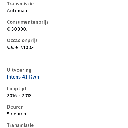
Transmissie
Automaat
Consumentenprijs
€ 30.390,-
Occasionprijs
v.a. € 7.400,-
Uitvoering
Intens 41 Kwh
Renault Zoe i, 41 kwh, 68 kW, Elektrisch, 5 deuren
Looptijd
2016 - 2018
Deuren
5 deuren
Transmissie