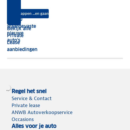
jouw
Lease?
je
je?
auto
na
Instappen ...en gaan
je
Top 10
vijf
écht
waardevaste
Bekijk alle
jaar
nieuwe
Private
nog
auto's
Lease
het
aanbiedingen
meeste
terug
Regel het snel
Service & Contact
Private lease
ANWB Autoverkoopservice
Occasions
Alles voor je auto