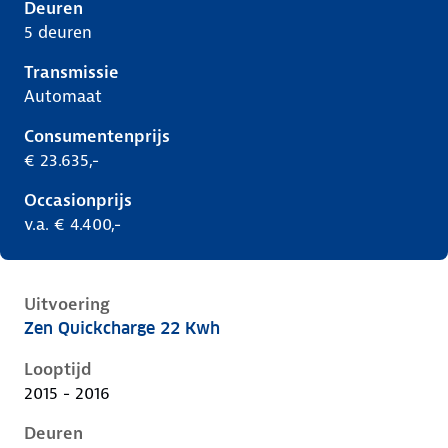
Deuren
5 deuren
Transmissie
Automaat
Consumentenprijs
€ 23.635,-
Occasionprijs
v.a. € 4.400,-
Uitvoering
Zen Quickcharge 22 Kwh
Renault Zoe i, 22 kwh, 65 kW, Elektrisch, 5 deuren
Looptijd
2015 - 2016
Deuren