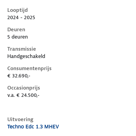
Renault Captur ii-1e-facelift, 1.3 tce mhev, 103 kW, B
Looptijd
2024 - 2025
Deuren
5 deuren
Transmissie
Handgeschakeld
Consumentenprijs
€ 32.690,-
Occasionprijs
v.a. € 24.500,-
Uitvoering
Techno Edc 1.3 MHEV
Renault Captur ii-1e-facelift, 1.3 mhev, 103 kW, Benzi