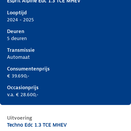
Esprit Alpine Edc 1.3 TCE MHEV
Renault Captur ii-1e-facelift, 1.3 tce mhev, 116 kW, B
Looptijd
2024 - 2025
Deuren
5 deuren
Transmissie
Automaat
Consumentenprijs
€ 39.690,-
Occasionprijs
v.a. € 28.600,-
Uitvoering
Techno Edc 1.3 TCE MHEV
Renault Captur ii-1e-facelift, 1.3 tce mhev, 116 kW, B