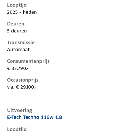
Looptijd
2025 - heden
Deuren
5 deuren
Transmissie
Automaat
Consumentenprijs
€ 33.790,-
Occasionprijs
v.a. € 29.100,-
Uitvoering
E-Tech Techno 116w 1.8
Renault Captur ii-1e-facelift, 1.8, 116 kW, Hybride (B
Looptijd