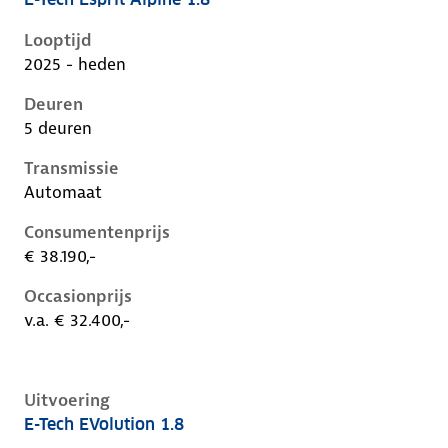
Renault Captur ii-1e-facelift, 1.8, 116 kW, Hybride (B
Looptijd
2025 - heden
Deuren
5 deuren
Transmissie
Automaat
Consumentenprijs
€ 38.190,-
Occasionprijs
v.a. € 32.400,-
Uitvoering
E-Tech EVolution 1.8
Renault Captur ii-1e-facelift, 1.8, 116 kW, Hybride (B