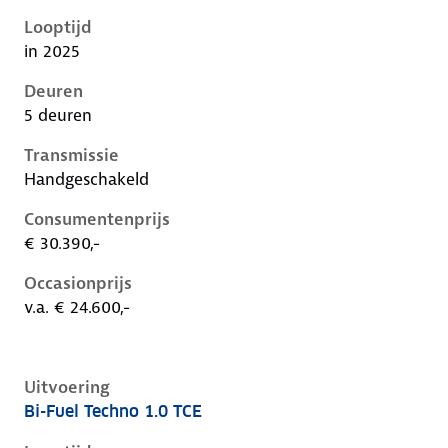
Looptijd
in 2025
Deuren
5 deuren
Transmissie
Handgeschakeld
Consumentenprijs
€ 30.390,-
Occasionprijs
v.a. € 24.600,-
Uitvoering
Bi-Fuel Techno 1.0 TCE
Renault Captur ii-1e-facelift, 1.0 tce, 74 kW, LPG, 5 d