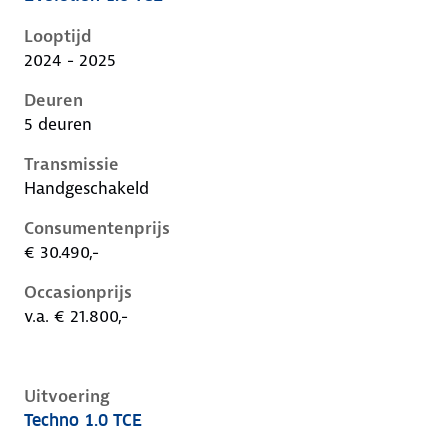
Renault Captur ii-1e-facelift, 1.0 tce, 67 kW, Benzine,
Looptijd
2024 - 2025
Deuren
5 deuren
Transmissie
Handgeschakeld
Consumentenprijs
€ 30.490,-
Occasionprijs
v.a. € 21.800,-
Uitvoering
Techno 1.0 TCE
Renault Captur ii-1e-facelift, 1.0 tce, 67 kW, Benzine,