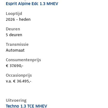
Esprit Alpine Edc 1.3 MHEV
Renault Captur ii-1e-facelift, 1.3 mhev, 103 kW, Benzi
Looptijd
2026 - heden
Deuren
5 deuren
Transmissie
Automaat
Consumentenprijs
€ 37.690,-
Occasionprijs
v.a. € 36.495,-
Uitvoering
Techno 1.3 TCE MHEV