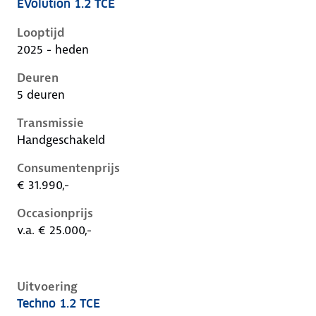
EVolution 1.2 TCE
Renault Captur ii-1e-facelift, 1.2 tce, 84 kW, Benzine,
Looptijd
2025 - heden
Deuren
5 deuren
Transmissie
Handgeschakeld
Consumentenprijs
€ 31.990,-
Occasionprijs
v.a. € 25.000,-
Uitvoering
Techno 1.2 TCE
Renault Captur ii-1e-facelift, 1.2 tce, 84 kW, Benzine,