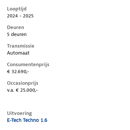
Renault Captur ii-1e-facelift, 1.6, 105 kW, Hybride (B
Looptijd
2024 - 2025
Deuren
5 deuren
Transmissie
Automaat
Consumentenprijs
€ 32.690,-
Occasionprijs
v.a. € 25.000,-
Uitvoering
E-Tech Techno 1.6
Renault Captur ii-1e-facelift, 1.6, 105 kW, Hybride (B