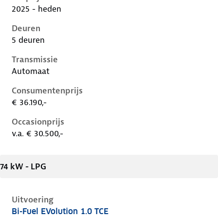
2025 - heden
Deuren
5 deuren
Transmissie
Automaat
Consumentenprijs
€ 36.190,-
Occasionprijs
v.a. € 30.500,-
74 kW - LPG
Uitvoering
Bi-Fuel EVolution 1.0 TCE
Renault Captur ii-1e-facelift, 1.0 tce, 74 kW, LPG, 5 d