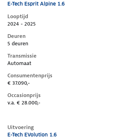
E-Tech Esprit Alpine 1.6
Renault Captur ii-1e-facelift, 1.6, 105 kW, Hybride (B
Looptijd
2024 - 2025
Deuren
5 deuren
Transmissie
Automaat
Consumentenprijs
€ 37.090,-
Occasionprijs
v.a. € 28.000,-
Uitvoering
E-Tech EVolution 1.6