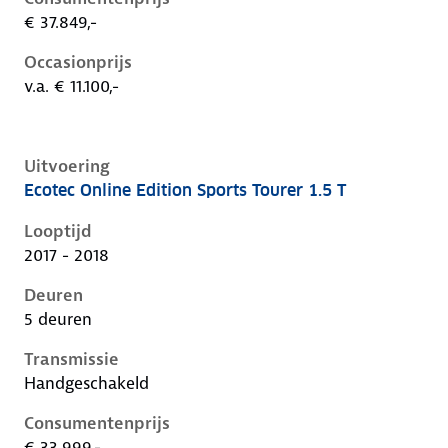
€ 37.849,-
Occasionprijs
v.a. € 11.100,-
Uitvoering
Ecotec Online Edition Sports Tourer 1.5 T
Opel Insignia b, sports tourer 1.5 t, 103 kW, Benzine,
Looptijd
2017 - 2018
Deuren
5 deuren
Transmissie
Handgeschakeld
Consumentenprijs
€ 33.999,-