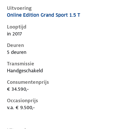
Uitvoering
Online Edition Grand Sport 1.5 T
Opel Insignia b, grand sport 1.5 t, 103 kW, Benzine, 5
Looptijd
in 2017
Deuren
5 deuren
Transmissie
Handgeschakeld
Consumentenprijs
€ 34.590,-
Occasionprijs
v.a. € 9.500,-