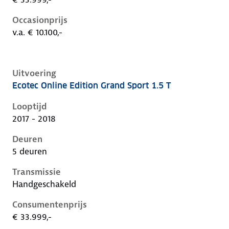
Occasionprijs
v.a. € 10.100,-
Uitvoering
Ecotec Online Edition Grand Sport 1.5 T
Opel Insignia b, grand sport 1.5 t, 103 kW, Benzine, 5
Looptijd
2017 - 2018
Deuren
5 deuren
Transmissie
Handgeschakeld
Consumentenprijs
€ 33.999,-