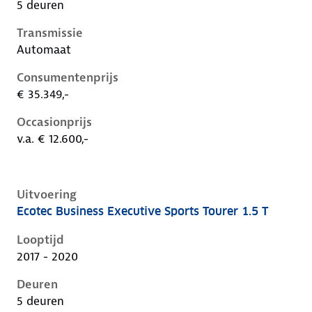
5 deuren
Transmissie
Automaat
Consumentenprijs
€ 35.349,-
Occasionprijs
v.a. € 12.600,-
Uitvoering
Ecotec Business Executive Sports Tourer 1.5 T
Opel Insignia b, sports tourer 1.5 t, 121 kW, Benzine,
Looptijd
2017 - 2020
Deuren
5 deuren