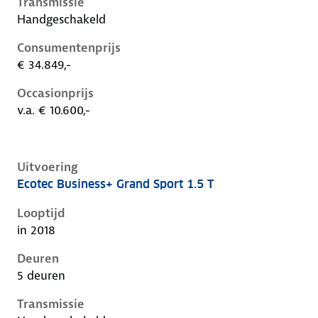
Transmissie
Handgeschakeld
Consumentenprijs
€ 34.849,-
Occasionprijs
v.a. € 10.600,-
Uitvoering
Ecotec Business+ Grand Sport 1.5 T
Opel Insignia b, grand sport 1.5 t, 103 kW, Benzine, 5
Looptijd
in 2018
Deuren
5 deuren
Transmissie