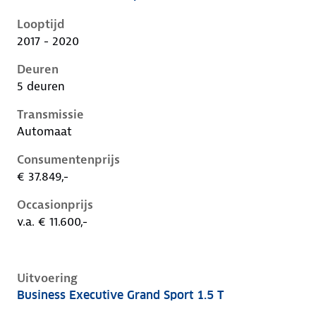
Opel Insignia b, sports tourer 1.5 t, 121 kW, Benzine,
Looptijd
2017 - 2020
Deuren
5 deuren
Transmissie
Automaat
Consumentenprijs
€ 37.849,-
Occasionprijs
v.a. € 11.600,-
Uitvoering
Business Executive Grand Sport 1.5 T
Opel Insignia b, grand sport 1.5 t, 121 kW, Benzine, 5