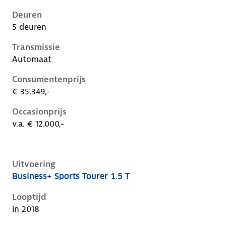
Deuren
5 deuren
Transmissie
Automaat
Consumentenprijs
€ 35.349,-
Occasionprijs
v.a. € 12.000,-
Uitvoering
Business+ Sports Tourer 1.5 T
Opel Insignia b, sports tourer 1.5 t, 121 kW, Benzine,
Looptijd
in 2018