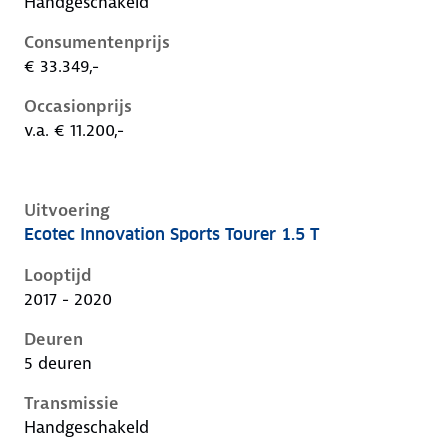
Handgeschakeld
Consumentenprijs
€ 33.349,-
Occasionprijs
v.a. € 11.200,-
Uitvoering
Ecotec Innovation Sports Tourer 1.5 T
Opel Insignia b, sports tourer 1.5 t, 121 kW, Benzine,
Looptijd
2017 - 2020
Deuren
5 deuren
Transmissie
Handgeschakeld