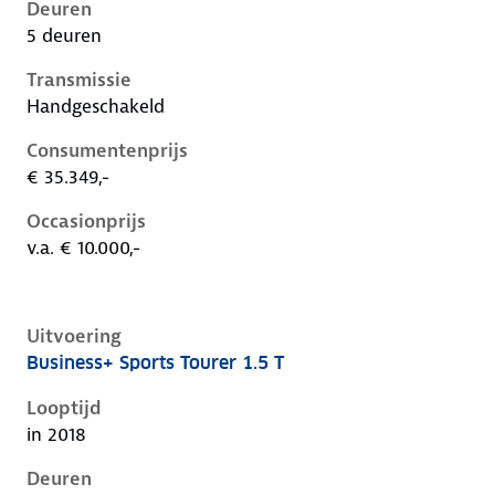
Deuren
5 deuren
Transmissie
Handgeschakeld
Consumentenprijs
€ 35.349,-
Occasionprijs
v.a. € 10.000,-
Uitvoering
Business+ Sports Tourer 1.5 T
Opel Insignia b, sports tourer 1.5 t, 103 kW, Benzine,
Looptijd
in 2018
Deuren