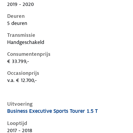
2019 - 2020
Deuren
5 deuren
Transmissie
Handgeschakeld
Consumentenprijs
€ 33.799,-
Occasionprijs
v.a. € 12.700,-
Uitvoering
Business Executive Sports Tourer 1.5 T
Opel Insignia b, sports tourer 1.5 t, 103 kW, Benzine,
Looptijd
2017 - 2018