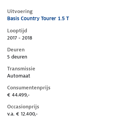
Uitvoering
Basis Country Tourer 1.5 T
Opel Insignia b, country tourer 1.5 t, 121 kW, Benzine
Looptijd
2017 - 2018
Deuren
5 deuren
Transmissie
Automaat
Consumentenprijs
€ 44.499,-
Occasionprijs
v.a. € 12.400,-