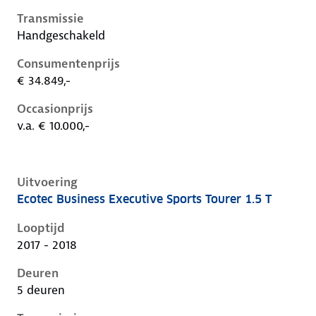
Transmissie
Handgeschakeld
Consumentenprijs
€ 34.849,-
Occasionprijs
v.a. € 10.000,-
Uitvoering
Ecotec Business Executive Sports Tourer 1.5 T
Opel Insignia b, sports tourer 1.5 t, 103 kW, Benzine,
Looptijd
2017 - 2018
Deuren
5 deuren