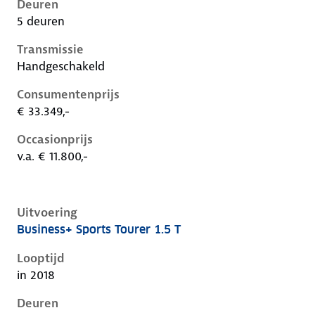
Deuren
5 deuren
Transmissie
Handgeschakeld
Consumentenprijs
€ 33.349,-
Occasionprijs
v.a. € 11.800,-
Uitvoering
Business+ Sports Tourer 1.5 T
Opel Insignia b, sports tourer 1.5 t, 121 kW, Benzine,
Looptijd
in 2018
Deuren