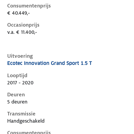
Consumentenprijs
€ 40.449,-
Occasionprijs
v.a. € 11.400,-
Uitvoering
Ecotec Innovation Grand Sport 1.5 T
Opel Insignia b, grand sport 1.5 t, 121 kW, Benzine, 5
Looptijd
2017 - 2020
Deuren
5 deuren
Transmissie
Handgeschakeld
Consumentenprijs