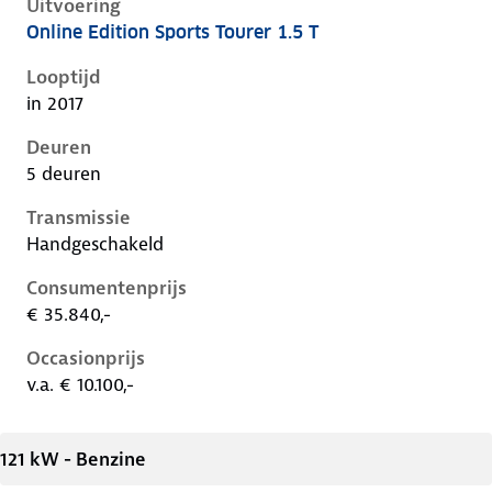
Uitvoering
Online Edition Sports Tourer 1.5 T
Opel Insignia b, sports tourer 1.5 t, 103 kW, Benzine,
Looptijd
in 2017
Deuren
5 deuren
Transmissie
Handgeschakeld
Consumentenprijs
€ 35.840,-
Occasionprijs
v.a. € 10.100,-
121 kW - Benzine