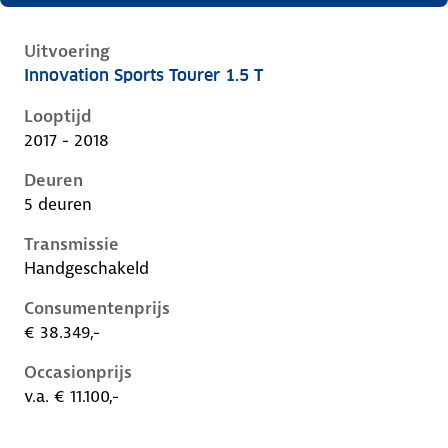
Uitvoering
Innovation Sports Tourer 1.5 T
Opel Insignia b, sports tourer 1.5 t, 103 kW, Benzine,
Looptijd
2017 - 2018
Deuren
5 deuren
Transmissie
Handgeschakeld
Consumentenprijs
€ 38.349,-
Occasionprijs
v.a. € 11.100,-