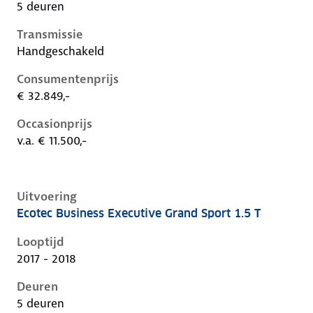
5 deuren
Transmissie
Handgeschakeld
Consumentenprijs
€ 32.849,-
Occasionprijs
v.a. € 11.500,-
Uitvoering
Ecotec Business Executive Grand Sport 1.5 T
Opel Insignia b, grand sport 1.5 t, 103 kW, Benzine, 5
Looptijd
2017 - 2018
Deuren
5 deuren