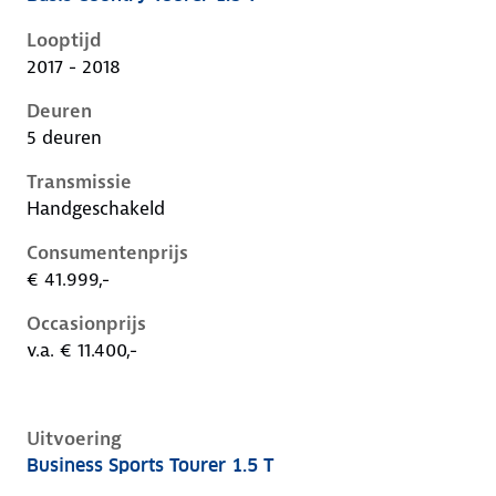
Opel Insignia b, country tourer 1.5 t, 103 kW, Benzine
Looptijd
2017 - 2018
Deuren
5 deuren
Transmissie
Handgeschakeld
Consumentenprijs
€ 41.999,-
Occasionprijs
v.a. € 11.400,-
Uitvoering
Business Sports Tourer 1.5 T
Opel Insignia b, sports tourer 1.5 t, 103 kW, Benzine,