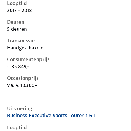
Looptijd
2017 - 2018
Deuren
5 deuren
Transmissie
Handgeschakeld
Consumentenprijs
€ 35.849,-
Occasionprijs
v.a. € 10.300,-
Uitvoering
Business Executive Sports Tourer 1.5 T
Opel Insignia b, sports tourer 1.5 t, 121 kW, Benzine,
Looptijd