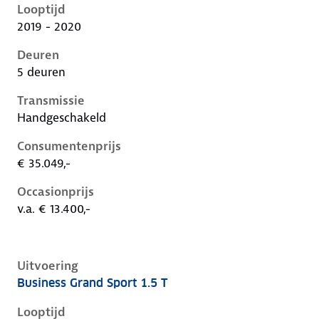
Looptijd
2019 - 2020
Deuren
5 deuren
Transmissie
Handgeschakeld
Consumentenprijs
€ 35.049,-
Occasionprijs
v.a. € 13.400,-
Uitvoering
Business Grand Sport 1.5 T
Opel Insignia b, grand sport 1.5 t, 103 kW, Benzine, 5
Looptijd