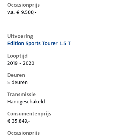
Occasionprijs
v.a. € 9.500,-
Uitvoering
Edition Sports Tourer 1.5 T
Opel Insignia b, sports tourer 1.5 t, 103 kW, Benzine,
Looptijd
2019 - 2020
Deuren
5 deuren
Transmissie
Handgeschakeld
Consumentenprijs
€ 35.849,-
Occasionprijs