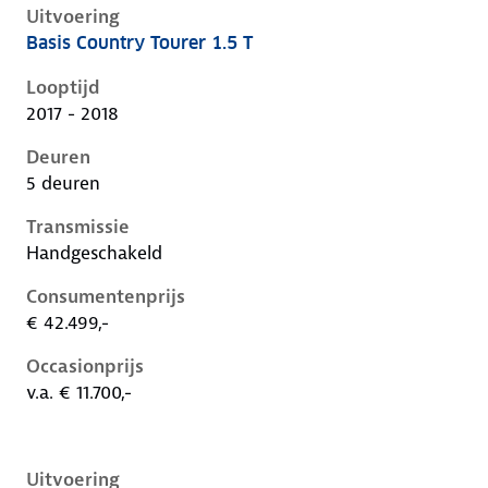
Uitvoering
Basis Country Tourer 1.5 T
Opel Insignia b, country tourer 1.5 t, 121 kW, Benzine
Looptijd
2017 - 2018
Deuren
5 deuren
Transmissie
Handgeschakeld
Consumentenprijs
€ 42.499,-
Occasionprijs
v.a. € 11.700,-
Uitvoering