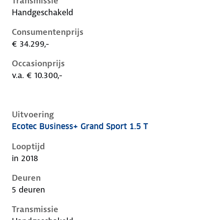
Transmissie
Handgeschakeld
Consumentenprijs
€ 34.299,-
Occasionprijs
v.a. € 10.300,-
Uitvoering
Ecotec Business+ Grand Sport 1.5 T
Opel Insignia b, grand sport 1.5 t, 121 kW, Benzine, 5
Looptijd
in 2018
Deuren
5 deuren
Transmissie