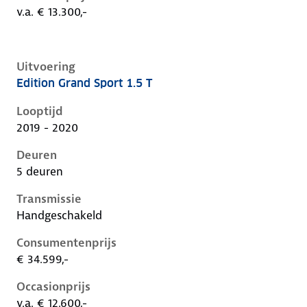
v.a. € 13.300,-
Uitvoering
Edition Grand Sport 1.5 T
Opel Insignia b, grand sport 1.5 t, 103 kW, Benzine, 5
Looptijd
2019 - 2020
Deuren
5 deuren
Transmissie
Handgeschakeld
Consumentenprijs
€ 34.599,-
Occasionprijs
v.a. € 12.600,-