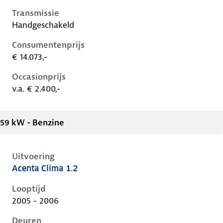
Transmissie
Handgeschakeld
Consumentenprijs
€ 14.073,-
Occasionprijs
v.a. € 2.400,-
59 kW - Benzine
Uitvoering
Acenta Clima 1.2
Nissan Micra iii-k12-1e-facelift, 1.2, 59 kW, Benzine, 
Looptijd
2005 - 2006
Deuren