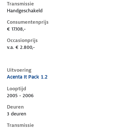
Transmissie
Handgeschakeld
Consumentenprijs
€ 17.108,-
Occasionprijs
v.a. € 2.800,-
Uitvoering
Acenta It Pack 1.2
Nissan Micra iii-k12-1e-facelift, 1.2, 59 kW, Benzine, 
Looptijd
2005 - 2006
Deuren
3 deuren
Transmissie