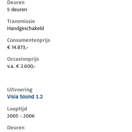
Deuren
5 deuren
Transmissie
Handgeschakeld
Consumentenprijs
€ 14.873,-
Occasionprijs
v.a. € 2.600,-
Uitvoering
Visia Sound 1.2
Nissan Micra iii-k12-1e-facelift, 1.2, 48 kW, Benzine, 
Looptijd
2005 - 2006
Deuren