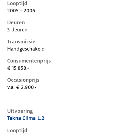
Looptijd
2005 - 2006
Deuren
3 deuren
Transmissie
Handgeschakeld
Consumentenprijs
€ 15.858,-
Occasionprijs
v.a. € 2.900,-
Uitvoering
Tekna Clima 1.2
Nissan Micra iii-k12-1e-facelift, 1.2, 59 kW, Benzine, 
Looptijd