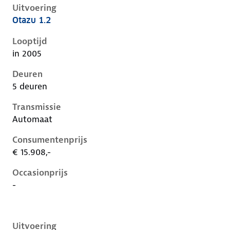
Uitvoering
Otazu 1.2
Nissan Micra iii-k12-1e-facelift, 1.2, 59 kW, Benzine, 
Looptijd
in 2005
Deuren
5 deuren
Transmissie
Automaat
Consumentenprijs
€ 15.908,-
Occasionprijs
-
Uitvoering