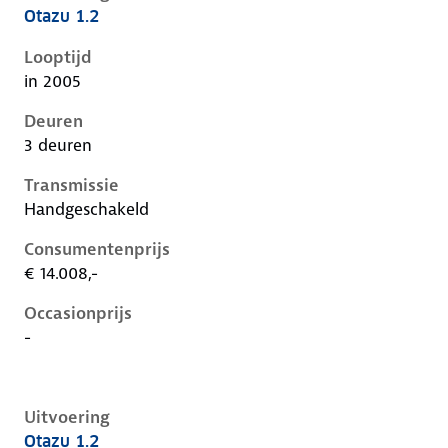
Otazu 1.2
Nissan Micra iii-k12-1e-facelift, 1.2, 59 kW, Benzine, 
Looptijd
in 2005
Deuren
3 deuren
Transmissie
Handgeschakeld
Consumentenprijs
€ 14.008,-
Occasionprijs
-
Uitvoering
Otazu 1.2