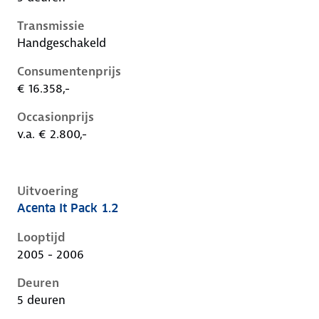
Transmissie
Handgeschakeld
Consumentenprijs
€ 16.358,-
Occasionprijs
v.a. € 2.800,-
Uitvoering
Acenta It Pack 1.2
Nissan Micra iii-k12-1e-facelift, 1.2, 59 kW, Benzine, 
Looptijd
2005 - 2006
Deuren
5 deuren