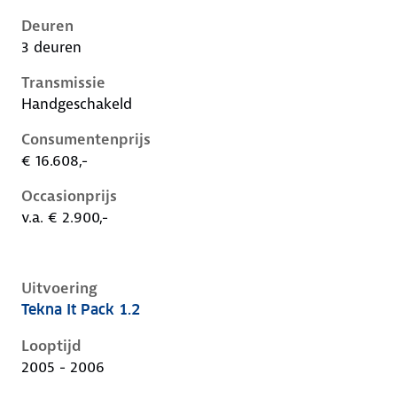
Deuren
3 deuren
Transmissie
Handgeschakeld
Consumentenprijs
€ 16.608,-
Occasionprijs
v.a. € 2.900,-
Uitvoering
Tekna It Pack 1.2
Nissan Micra iii-k12-1e-facelift, 1.2, 59 kW, Benzine, 
Looptijd
2005 - 2006