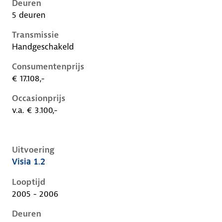
Deuren
5 deuren
Transmissie
Handgeschakeld
Consumentenprijs
€ 17.108,-
Occasionprijs
v.a. € 3.100,-
Uitvoering
Visia 1.2
Nissan Micra iii-k12-1e-facelift, 1.2, 59 kW, Benzine, 
Looptijd
2005 - 2006
Deuren