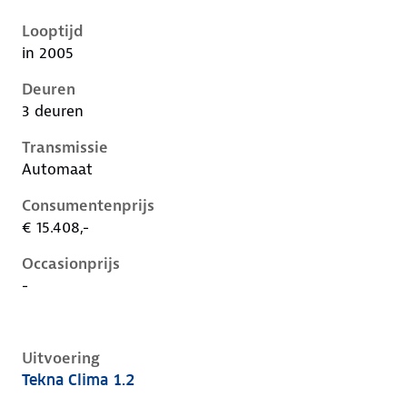
Nissan Micra iii-k12-1e-facelift, 1.2, 59 kW, Benzine, 
Looptijd
in 2005
Deuren
3 deuren
Transmissie
Automaat
Consumentenprijs
€ 15.408,-
Occasionprijs
-
Uitvoering
Tekna Clima 1.2
Nissan Micra iii-k12-1e-facelift, 1.2, 59 kW, Benzine, 