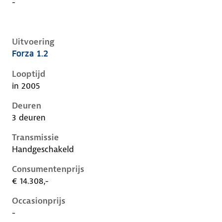
-
Uitvoering
Forza 1.2
Nissan Micra iii-k12-1e-facelift, 1.2, 59 kW, Benzine, 
Looptijd
in 2005
Deuren
3 deuren
Transmissie
Handgeschakeld
Consumentenprijs
€ 14.308,-
Occasionprijs
-