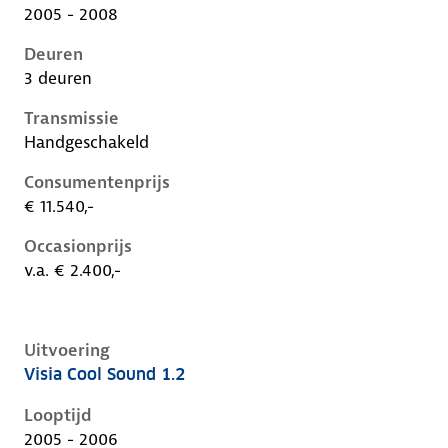
2005 - 2008
Deuren
3 deuren
Transmissie
Handgeschakeld
Consumentenprijs
€ 11.540,-
Occasionprijs
v.a. € 2.400,-
Uitvoering
Visia Cool Sound 1.2
Nissan Micra iii-k12-1e-facelift, 1.2, 48 kW, Benzine, 
Looptijd
2005 - 2006