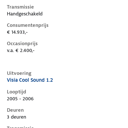
Transmissie
Handgeschakeld
Consumentenprijs
€ 14.933,-
Occasionprijs
v.a. € 2.400,-
Uitvoering
Visia Cool Sound 1.2
Nissan Micra iii-k12-1e-facelift, 1.2, 59 kW, Benzine, 
Looptijd
2005 - 2006
Deuren
3 deuren