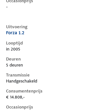
Occasionprijs
-
Uitvoering
Forza 1.2
Nissan Micra iii-k12-1e-facelift, 1.2, 59 kW, Benzine, 
Looptijd
in 2005
Deuren
5 deuren
Transmissie
Handgeschakeld
Consumentenprijs
€ 14.808,-
Occasionprijs