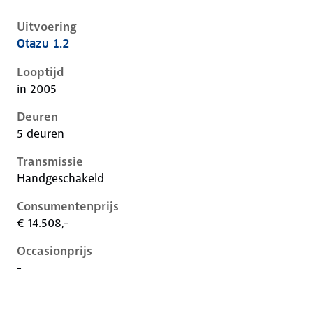
Uitvoering
Otazu 1.2
Nissan Micra iii-k12-1e-facelift, 1.2, 59 kW, Benzine, 
Looptijd
in 2005
Deuren
5 deuren
Transmissie
Handgeschakeld
Consumentenprijs
€ 14.508,-
Occasionprijs
-