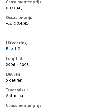
Consumentenprijs
€ 13.040,-
Occasionprijs
v.a. € 2.400,-
Uitvoering
Elle 1.2
Nissan Micra iii-k12-1e-facelift, 1.2, 59 kW, Benzine, 
Looptijd
2006 - 2008
Deuren
5 deuren
Transmissie
Automaat
Consumentenprijs