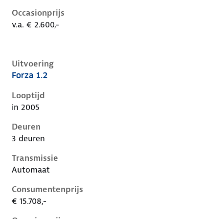
Occasionprijs
v.a. € 2.600,-
Uitvoering
Forza 1.2
Nissan Micra iii-k12-1e-facelift, 1.2, 59 kW, Benzine, 
Looptijd
in 2005
Deuren
3 deuren
Transmissie
Automaat
Consumentenprijs
€ 15.708,-