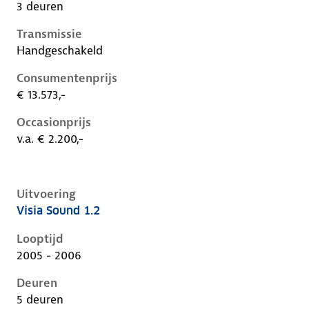
3 deuren
Transmissie
Handgeschakeld
Consumentenprijs
€ 13.573,-
Occasionprijs
v.a. € 2.200,-
Uitvoering
Visia Sound 1.2
Nissan Micra iii-k12-1e-facelift, 1.2, 48 kW, Benzine, 
Looptijd
2005 - 2006
Deuren
5 deuren