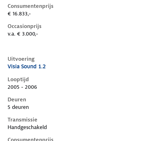
Consumentenprijs
€ 16.833,-
Occasionprijs
v.a. € 3.000,-
Uitvoering
Visia Sound 1.2
Nissan Micra iii-k12-1e-facelift, 1.2, 59 kW, Benzine, 
Looptijd
2005 - 2006
Deuren
5 deuren
Transmissie
Handgeschakeld
Consumentenprijs