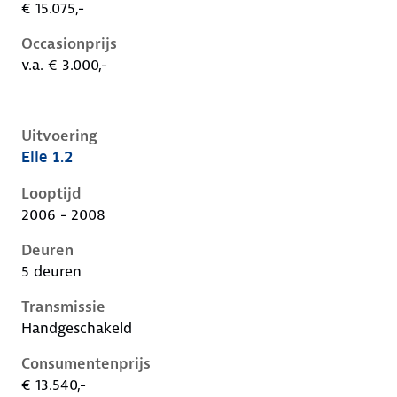
€ 15.075,-
Occasionprijs
v.a. € 3.000,-
Uitvoering
Elle 1.2
Nissan Micra iii-k12-1e-facelift, 1.2, 59 kW, Benzine, 
Looptijd
2006 - 2008
Deuren
5 deuren
Transmissie
Handgeschakeld
Consumentenprijs
€ 13.540,-