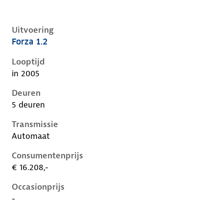
Uitvoering
Forza 1.2
Nissan Micra iii-k12-1e-facelift, 1.2, 59 kW, Benzine, 
Looptijd
in 2005
Deuren
5 deuren
Transmissie
Automaat
Consumentenprijs
€ 16.208,-
Occasionprijs
-