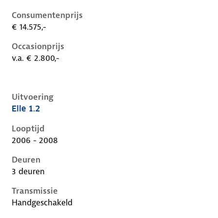
Consumentenprijs
€ 14.575,-
Occasionprijs
v.a. € 2.800,-
Uitvoering
Elle 1.2
Nissan Micra iii-k12-1e-facelift, 1.2, 59 kW, Benzine, 
Looptijd
2006 - 2008
Deuren
3 deuren
Transmissie
Handgeschakeld