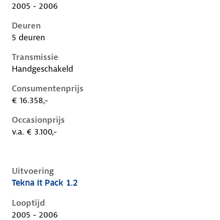
2005 - 2006
Deuren
5 deuren
Transmissie
Handgeschakeld
Consumentenprijs
€ 16.358,-
Occasionprijs
v.a. € 3.100,-
Uitvoering
Tekna It Pack 1.2
Nissan Micra iii-k12-1e-facelift, 1.2, 59 kW, Benzine, 
Looptijd
2005 - 2006