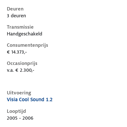
Deuren
3 deuren
Transmissie
Handgeschakeld
Consumentenprijs
€ 14.373,-
Occasionprijs
v.a. € 2.300,-
Uitvoering
Visia Cool Sound 1.2
Nissan Micra iii-k12-1e-facelift, 1.2, 48 kW, Benzine, 
Looptijd
2005 - 2006