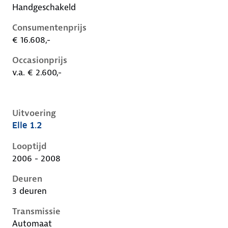
Handgeschakeld
Consumentenprijs
€ 16.608,-
Occasionprijs
v.a. € 2.600,-
Uitvoering
Elle 1.2
Nissan Micra iii-k12-1e-facelift, 1.2, 59 kW, Benzine, 
Looptijd
2006 - 2008
Deuren
3 deuren
Transmissie
Automaat