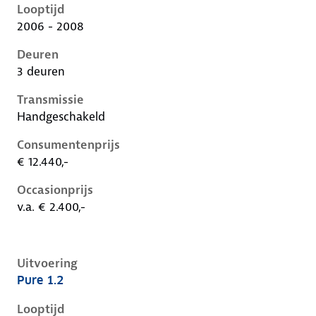
Looptijd
2006 - 2008
Deuren
3 deuren
Transmissie
Handgeschakeld
Consumentenprijs
€ 12.440,-
Occasionprijs
v.a. € 2.400,-
Uitvoering
Pure 1.2
Nissan Micra iii-k12-1e-facelift, 1.2, 48 kW, Benzine, 
Looptijd