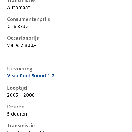
Transmissie
Automaat
Consumentenprijs
€ 16.333,-
Occasionprijs
v.a. € 2.800,-
Uitvoering
Visia Cool Sound 1.2
Nissan Micra iii-k12-1e-facelift, 1.2, 59 kW, Benzine, 
Looptijd
2005 - 2006
Deuren
5 deuren
Transmissie