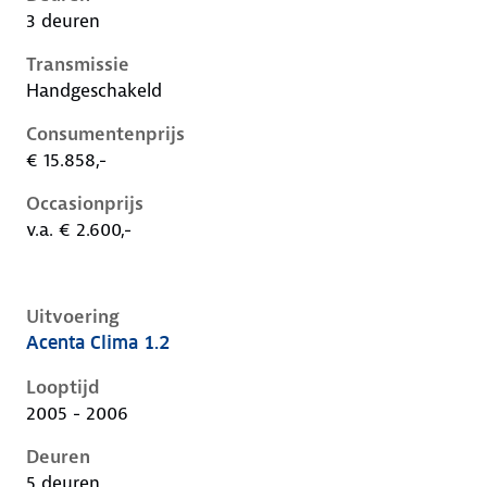
3 deuren
Transmissie
Handgeschakeld
Consumentenprijs
€ 15.858,-
Occasionprijs
v.a. € 2.600,-
Uitvoering
Acenta Clima 1.2
Nissan Micra iii-k12-1e-facelift, 1.2, 59 kW, Benzine, 
Looptijd
2005 - 2006
Deuren
5 deuren