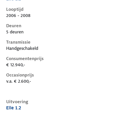
Nissan Micra iii-k12-1e-facelift, 1.2, 48 kW, Benzine, 
Looptijd
2006 - 2008
Deuren
5 deuren
Transmissie
Handgeschakeld
Consumentenprijs
€ 12.940,-
Occasionprijs
v.a. € 2.600,-
Uitvoering
Elle 1.2
Nissan Micra iii-k12-1e-facelift, 1.2, 48 kW, Benzine, 