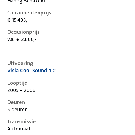
Handgeschakeld
Consumentenprijs
€ 15.433,-
Occasionprijs
v.a. € 2.600,-
Uitvoering
Visia Cool Sound 1.2
Nissan Micra iii-k12-1e-facelift, 1.2, 59 kW, Benzine, 
Looptijd
2005 - 2006
Deuren
5 deuren
Transmissie
Automaat