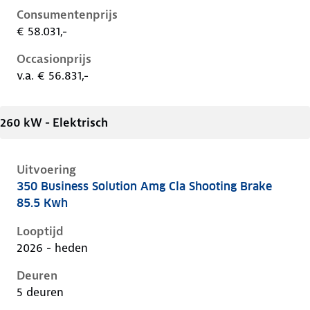
Consumentenprijs
€ 58.031,-
Occasionprijs
v.a. € 56.831,-
260 kW - Elektrisch
Uitvoering
350 Business Solution Amg Cla Shooting Brake
Mercedes Cla-Klasse iii-x174, cla shooting brake 85.5
85.5 Kwh
Looptijd
2026 - heden
Deuren
5 deuren