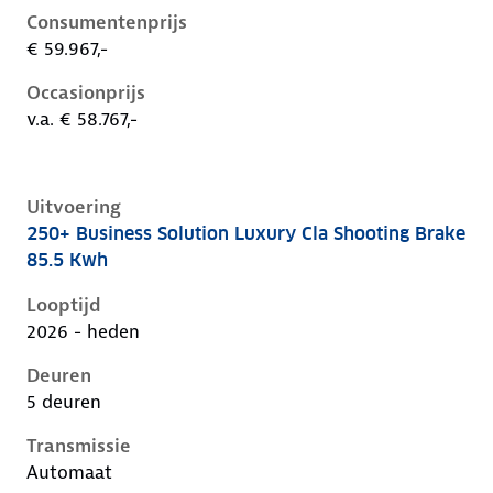
Consumentenprijs
€ 59.967,-
Occasionprijs
v.a. € 58.767,-
Uitvoering
250+ Business Solution Luxury Cla Shooting Brake
Mercedes Cla-Klasse iii-x174, cla shooting brake 85.5
85.5 Kwh
Looptijd
2026 - heden
Deuren
5 deuren
Transmissie
Automaat