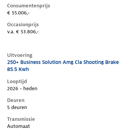
Consumentenprijs
€ 55.006,-
Occasionprijs
v.a. € 53.806,-
Uitvoering
250+ Business Solution Amg Cla Shooting Brake
Mercedes Cla-Klasse iii-x174, cla shooting brake 85.5
85.5 Kwh
Looptijd
2026 - heden
Deuren
5 deuren
Transmissie
Automaat