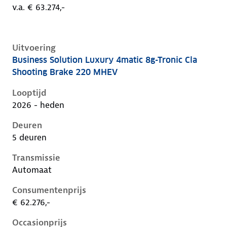
v.a. € 63.274,-
Uitvoering
Business Solution Luxury 4matic 8g-Tronic Cla
Mercedes Cla-Klasse iii-x174, cla shooting brake 220
Shooting Brake 220 MHEV
Looptijd
2026 - heden
Deuren
5 deuren
Transmissie
Automaat
Consumentenprijs
€ 62.276,-
Occasionprijs