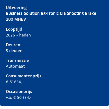
Uitvoering
Business Solution 8g-Tronic Cla Shooting Brake
Mercedes Cla-Klasse iii-x174, cla shooting brake 200
200 MHEV
Looptijd
2026 - heden
Deuren
5 deuren
Transmissie
Automaat
Consumentenprijs
€ 51.634,-
Occasionprijs
v.a. € 50.334,-