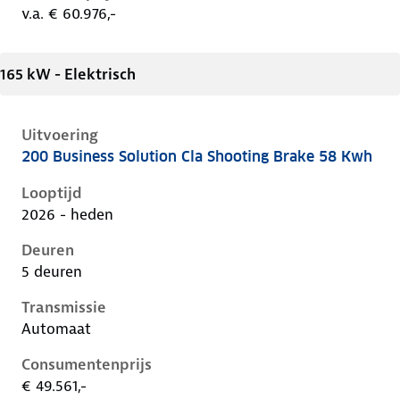
v.a. € 60.976,-
165 kW - Elektrisch
Uitvoering
200 Business Solution Cla Shooting Brake 58 Kwh
Mercedes Cla-Klasse iii-x174, cla shooting brake 58 k
Looptijd
2026 - heden
Deuren
5 deuren
Transmissie
Automaat
Consumentenprijs
€ 49.561,-