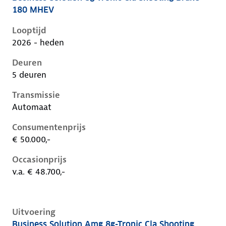
Mercedes Cla-Klasse iii-x174, cla shooting brake 180
180 MHEV
Looptijd
2026 - heden
Deuren
5 deuren
Transmissie
Automaat
Consumentenprijs
€ 50.000,-
Occasionprijs
v.a. € 48.700,-
Uitvoering
Business Solution Amg 8g-Tronic Cla Shooting