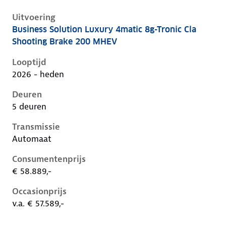
Uitvoering
Business Solution Luxury 4matic 8g-Tronic Cla
Mercedes Cla-Klasse iii-x174, cla shooting brake 200
Shooting Brake 200 MHEV
Looptijd
2026 - heden
Deuren
5 deuren
Transmissie
Automaat
Consumentenprijs
€ 58.889,-
Occasionprijs
v.a. € 57.589,-