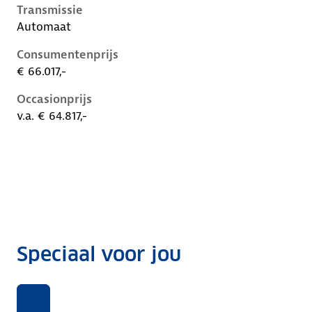
Transmissie
Automaat
Consumentenprijs
€ 66.017,-
Occasionprijs
v.a. € 64.817,-
Speciaal voor jou
Benieuwd
Voor
Rekentool