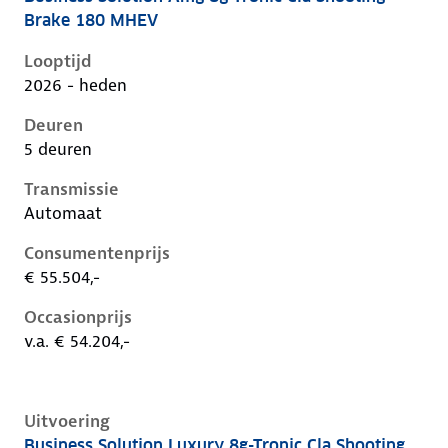
Mercedes Cla-Klasse iii-x174, cla shooting brake 180
Brake 180 MHEV
Looptijd
2026 - heden
Deuren
5 deuren
Transmissie
Automaat
Consumentenprijs
€ 55.504,-
Occasionprijs
v.a. € 54.204,-
Uitvoering
Business Solution Luxury 8g-Tronic Cla Shooting