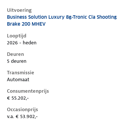
Uitvoering
Business Solution Luxury 8g-Tronic Cla Shooting
Mercedes Cla-Klasse iii-x174, cla shooting brake 200
Brake 200 MHEV
Looptijd
2026 - heden
Deuren
5 deuren
Transmissie
Automaat
Consumentenprijs
€ 55.202,-
Occasionprijs
v.a. € 53.902,-