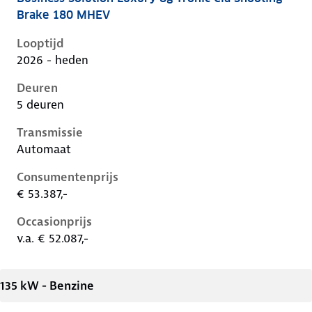
Mercedes Cla-Klasse iii-x174, cla shooting brake 180
Brake 180 MHEV
Looptijd
2026 - heden
Deuren
5 deuren
Transmissie
Automaat
Consumentenprijs
€ 53.387,-
Occasionprijs
v.a. € 52.087,-
135 kW - Benzine