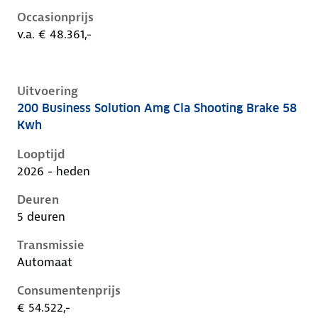
Occasionprijs
v.a. € 48.361,-
Uitvoering
200 Business Solution Amg Cla Shooting Brake 58
Mercedes Cla-Klasse iii-x174, cla shooting brake 58 k
Kwh
Looptijd
2026 - heden
Deuren
5 deuren
Transmissie
Automaat
Consumentenprijs
€ 54.522,-