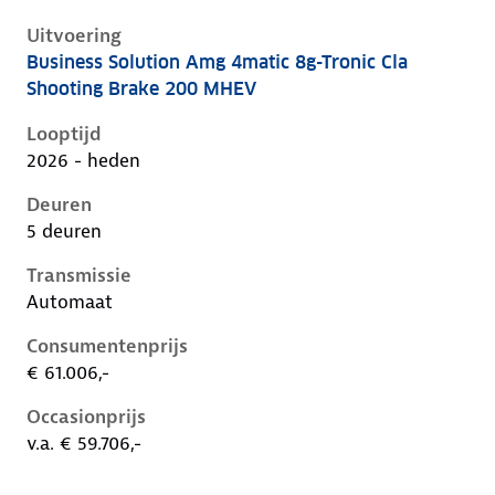
Uitvoering
Business Solution Amg 4matic 8g-Tronic Cla
Mercedes Cla-Klasse iii-x174, cla shooting brake 200
Shooting Brake 200 MHEV
Looptijd
2026 - heden
Deuren
5 deuren
Transmissie
Automaat
Consumentenprijs
€ 61.006,-
Occasionprijs
v.a. € 59.706,-