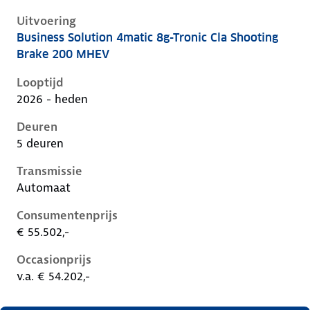
Uitvoering
Business Solution 4matic 8g-Tronic Cla Shooting
Mercedes Cla-Klasse iii-x174, cla shooting brake 200
Brake 200 MHEV
Looptijd
2026 - heden
Deuren
5 deuren
Transmissie
Automaat
Consumentenprijs
€ 55.502,-
Occasionprijs
v.a. € 54.202,-