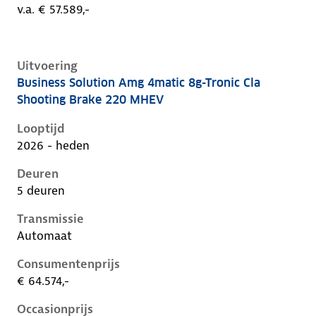
v.a. € 57.589,-
Uitvoering
Business Solution Amg 4matic 8g-Tronic Cla
Mercedes Cla-Klasse iii-x174, cla shooting brake 220
Shooting Brake 220 MHEV
Looptijd
2026 - heden
Deuren
5 deuren
Transmissie
Automaat
Consumentenprijs
€ 64.574,-
Occasionprijs