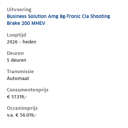
Uitvoering
Business Solution Amg 8g-Tronic Cla Shooting
Mercedes Cla-Klasse iii-x174, cla shooting brake 200
Brake 200 MHEV
Looptijd
2026 - heden
Deuren
5 deuren
Transmissie
Automaat
Consumentenprijs
€ 57.319,-
Occasionprijs
v.a. € 56.019,-