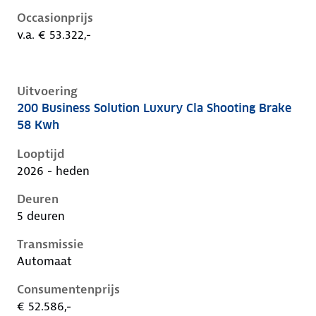
Occasionprijs
v.a. € 53.322,-
Uitvoering
200 Business Solution Luxury Cla Shooting Brake
Mercedes Cla-Klasse iii-x174, cla shooting brake 58 k
58 Kwh
Looptijd
2026 - heden
Deuren
5 deuren
Transmissie
Automaat
Consumentenprijs
€ 52.586,-