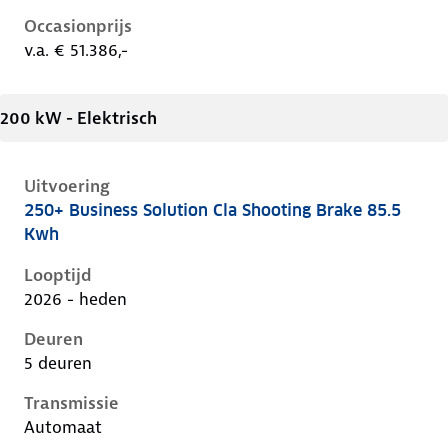
Occasionprijs
v.a. € 51.386,-
200 kW - Elektrisch
Uitvoering
250+ Business Solution Cla Shooting Brake 85.5
Mercedes Cla-Klasse iii-x174, cla shooting brake 85.5
Kwh
Looptijd
2026 - heden
Deuren
5 deuren
Transmissie
Automaat