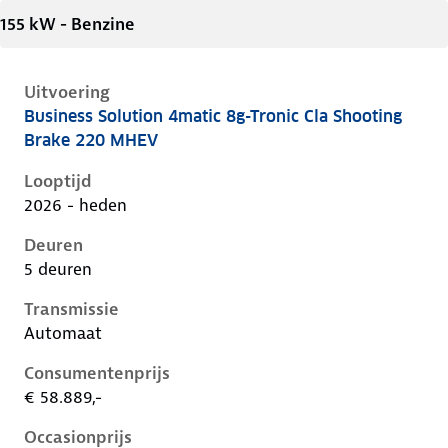
155 kW - Benzine
Uitvoering
Business Solution 4matic 8g-Tronic Cla Shooting
Mercedes Cla-Klasse iii-x174, cla shooting brake 220
Brake 220 MHEV
Looptijd
2026 - heden
Deuren
5 deuren
Transmissie
Automaat
Consumentenprijs
€ 58.889,-
Occasionprijs