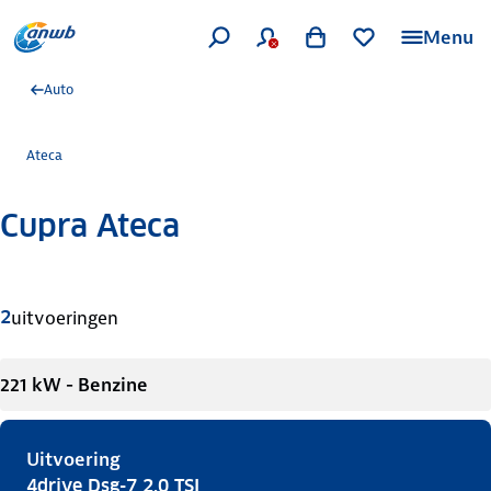
Menu
Auto
Ateca
Cupra Ateca
Meer informatie
2
uitvoeringen
221 kW - Benzine
Uitvoering
4drive Dsg-7 2.0 TSI