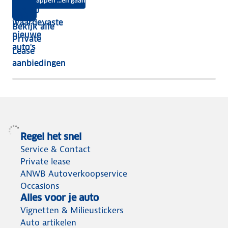
Instappen ...en gaan
je
Top 10
vijf
écht
waardevaste
Bekijk alle
jaar
nieuwe
Private
nog
auto's
Lease
het
aanbiedingen
meeste
terug
Regel het snel
Service & Contact
Private lease
ANWB Autoverkoopservice
Occasions
Alles voor je auto
Vignetten & Milieustickers
Auto artikelen