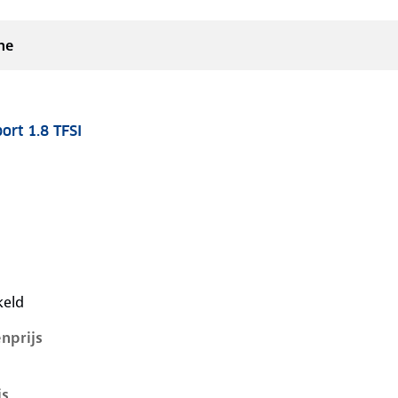
ne
ort 1.8 TFSI
7-1e-facelift, 1.8 tfsi, 140 kW, Benzine, 4 deuren
keld
nprijs
js