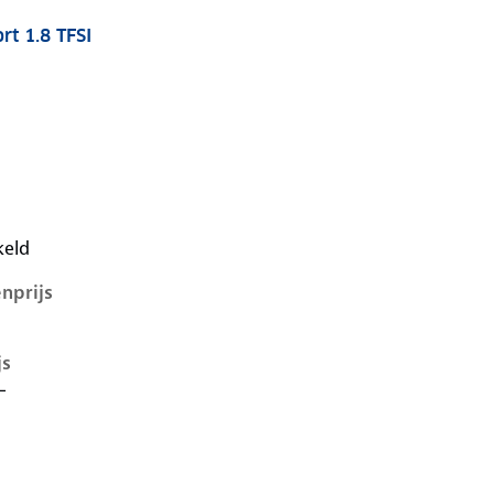
rt 1.8 TFSI
7-1e-facelift, 1.8 tfsi, 140 kW, Benzine, 4 deuren
keld
nprijs
js
-