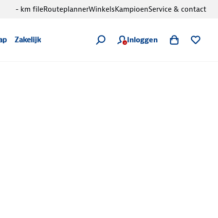
- km file
Routeplanner
Winkels
Kampioen
Service & contact
Inloggen
ap
Zakelijk