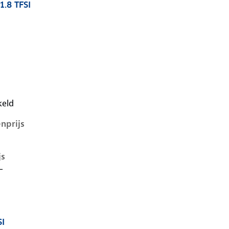
1.8 TFSI
7-1e-facelift, avant 1.8 tfsi, 140 kW, Benzine, 5 deuren
keld
nprijs
js
-
SI
7-1e-facelift, 1.8 tfsi, 140 kW, Benzine, 4 deuren