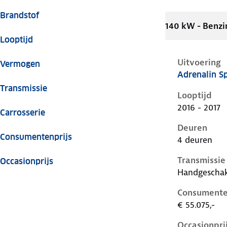
Brandstof
140 kW - Benzi
Looptijd
Uitvoering
Vermogen
Adrenalin Sp
Audi A6 iv-c
Transmissie
Looptijd
2016 - 2017
Carrosserie
Deuren
Consumentenprijs
4 deuren
Transmissie
Occasionprijs
Handgescha
Consumente
€ 55.075,-
Occasionpri