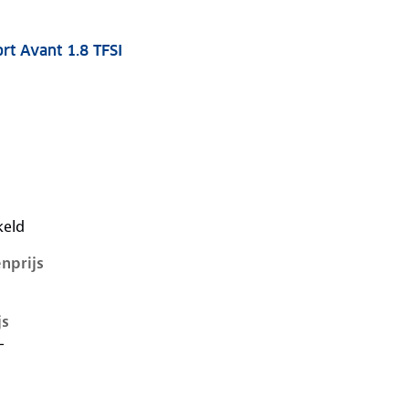
rt Avant 1.8 TFSI
7-1e-facelift, avant 1.8 tfsi, 140 kW, Benzine, 5 deuren
keld
nprijs
js
-