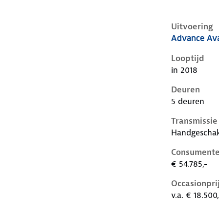
Uitvoering
Advance Ava
Audi A6 iv-c
Looptijd
in 2018
Deuren
5 deuren
Transmissie
Handgescha
Consumente
€ 54.785,-
Occasionpri
v.a. € 18.500,