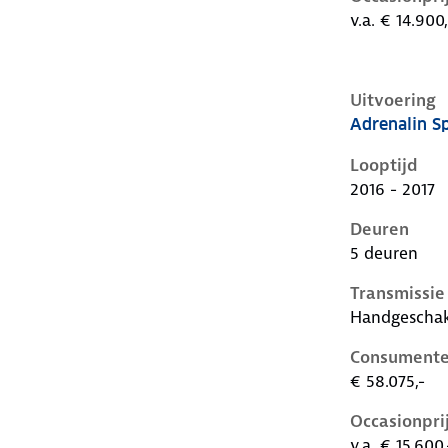
v.a. € 14.900,
Uitvoering
Adrenalin Sp
Audi A6 iv-c
Looptijd
2016 - 2017
Deuren
5 deuren
Transmissie
Handgescha
Consumente
€ 58.075,-
Occasionpri
v.a. € 15.600,