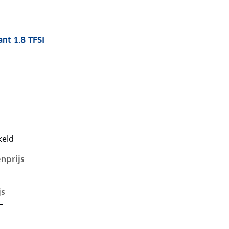
nt 1.8 TFSI
7-1e-facelift, avant 1.8 tfsi, 140 kW, Benzine, 5 deuren
keld
nprijs
js
-