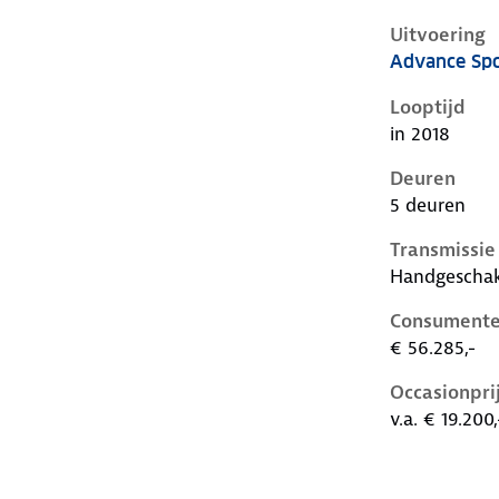
Uitvoering
Advance Spo
Audi A6 iv-c
Looptijd
in 2018
Deuren
5 deuren
Transmissie
Handgescha
Consumente
€ 56.285,-
Occasionpri
v.a. € 19.200,