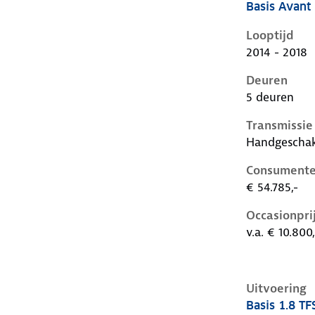
Basis Avant 
Audi A6 iv-c
Looptijd
2014 - 2018
Deuren
5 deuren
Transmissie
Handgescha
Consumente
€ 54.785,-
Occasionpri
v.a. € 10.800,
Uitvoering
Basis 1.8 TF
Audi A6 iv-c