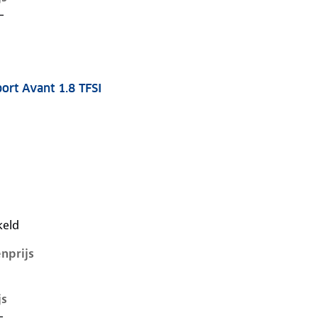
-
ort Avant 1.8 TFSI
7-1e-facelift, avant 1.8 tfsi, 140 kW, Benzine, 5 deuren
keld
nprijs
js
-