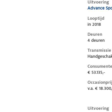
Uitvoering
Advance Spo
Audi A6 iv-c
Looptijd
in 2018
Deuren
4 deuren
Transmissie
Handgescha
Consumente
€ 53.135,-
Occasionpri
v.a. € 18.300,
Uitvoering