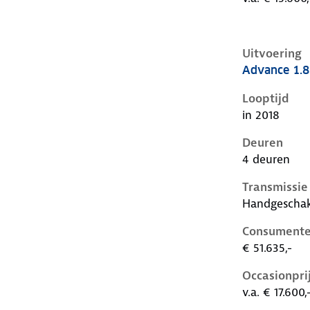
Uitvoering
Advance 1.8
Audi A6 iv-c
Looptijd
in 2018
Deuren
4 deuren
Transmissie
Handgescha
Consumente
€ 51.635,-
Occasionpri
v.a. € 17.600,