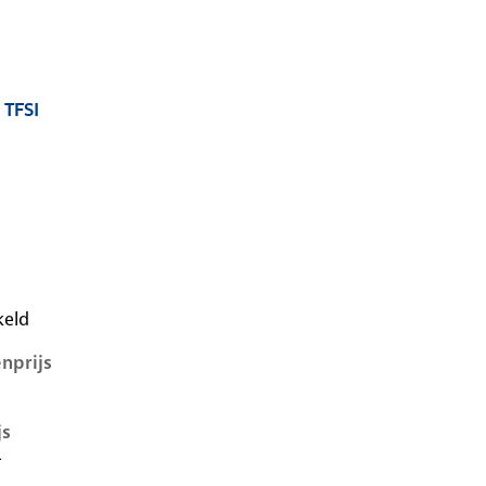
 TFSI
7-1e-facelift, 1.8 tfsi, 140 kW, Benzine, 4 deuren
keld
nprijs
js
-