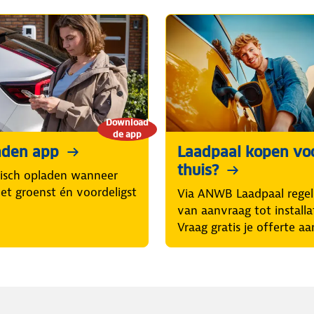
Download
de app
aden app
Laadpaal kopen vo
thuis?
isch opladen wanneer
et groenst én voordeligst
Via ANWB Laadpaal regel 
van aanvraag tot installat
Vraag gratis je offerte aa