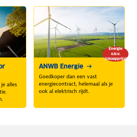
Energie
o.b.v.
inkoopprijs!
or
ANWB Energie
Goedkoper dan een vast
energiecontract, helemaal als je
je alles
ook al elektrisch rijdt.
ie.
n.