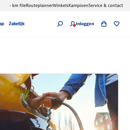
- km file
Routeplanner
Winkels
Kampioen
Service & contact
Inloggen
ap
Zakelijk