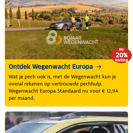
of
toch
allseasonbanden?
Nu
20%
korting
Ontdek Wegenwacht Europa
Wat je pech ook is, met de Wegenwacht kun je
overal rekenen op vertrouwde pechhulp.
Wegenwacht Europa Standaard nu voor € 12,94
per maand.