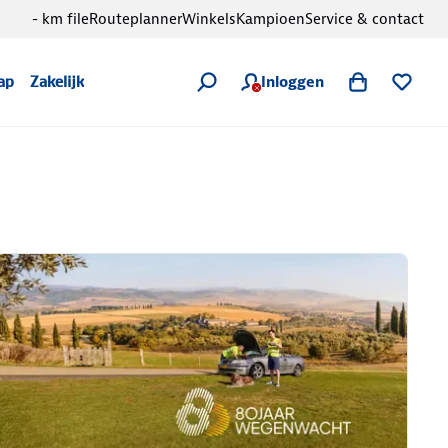
- km file
Routeplanner
Winkels
Kampioen
Service & contact
Inloggen
ap
Zakelijk