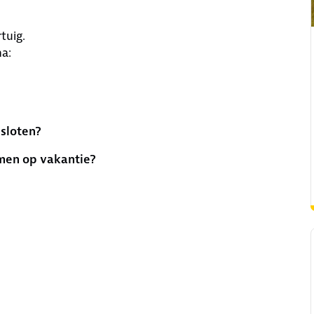
tuig.
a:
sloten?
men op vakantie?