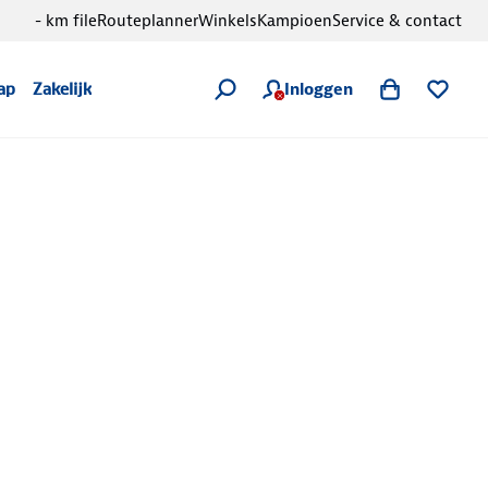
- km file
Routeplanner
Winkels
Kampioen
Service & contact
Inloggen
ap
Zakelijk