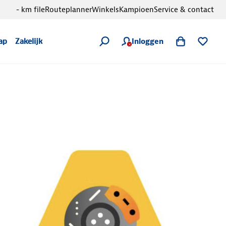
- km file
Routeplanner
Winkels
Kampioen
Service & contact
Inloggen
ap
Zakelijk