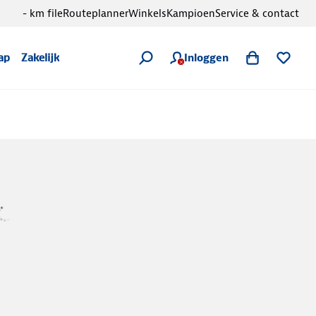
- km file
Routeplanner
Winkels
Kampioen
Service & contact
Inloggen
ap
Zakelijk