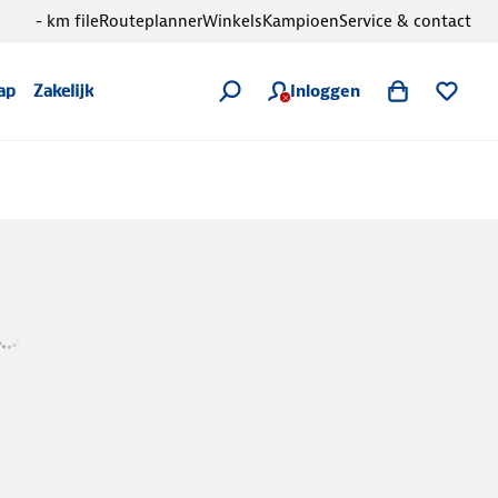
- km file
Routeplanner
Winkels
Kampioen
Service & contact
Inloggen
ap
Zakelijk