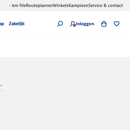
- km file
Routeplanner
Winkels
Kampioen
Service & contact
Inloggen
ap
Zakelijk