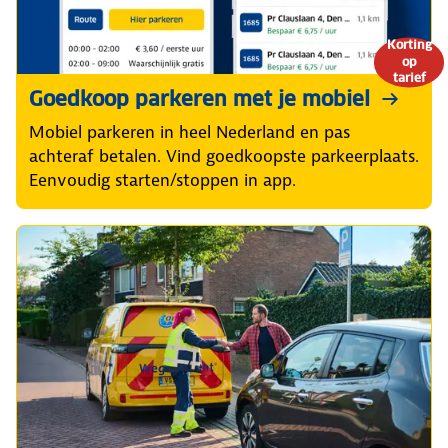
Korting
op
tarief
Goedkoop parkeren met je mobiel
Mobiel parkeren in heel Nederland en pas
achteraf betalen. Vind goedkoopste parkeerplaats.
Eenvoudig starten/stoppen in app.