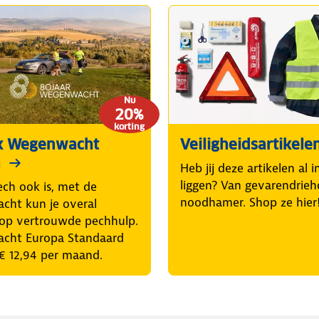
Nu
20%
korting
k Wegenwacht
Veiligheidsartikele
a
Heb jij deze artikelen al 
liggen? Van gevarendrieh
ech ook is, met de
noodhamer. Shop ze hier
ht kun je overal
op vertrouwde pechhulp.
cht Europa Standaard
€ 12,94 per maand.