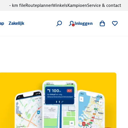
- km file
Routeplanner
Winkels
Kampioen
Service & contact
Inloggen
ap
Zakelijk