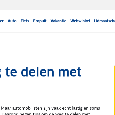
er
Auto
Fiets
Eropuit
Vakantie
Webwinkel
Lidmaatsch
 te delen met
 Maar automobilisten zijn vaak echt lastig en soms
s. Daarom: negen tips om de weg te delen met