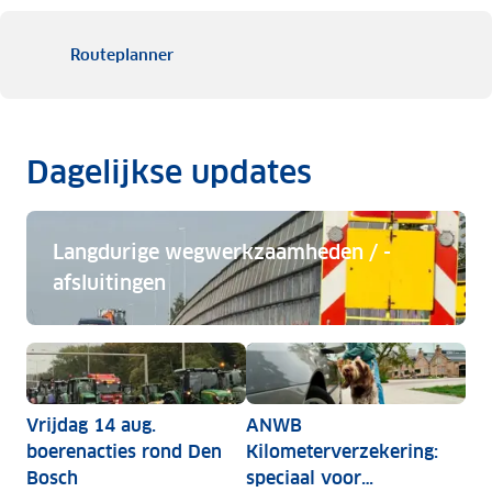
Routeplanner
Dagelijkse updates
Langdurige wegwerkzaamheden / -
afsluitingen
Langdurige wegwerkzaamheden / -afsluitingen
Vrijdag 14 aug.
ANWB
boerenacties rond Den
Kilometerverzekering:
Bosch
speciaal voor