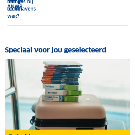
lounges bij
mobiel
het
ANWB
luchthavens
op de
weg?
Speciaal voor jou geselecteerd