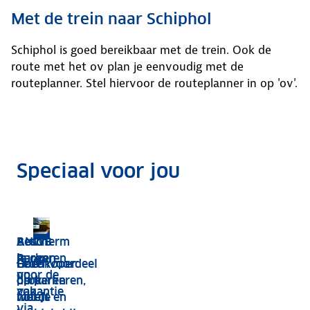
Met de trein naar Schiphol
Schiphol is goed bereikbaar met de trein. Ook de
route met het ov plan je eenvoudig met de
routeplanner. Stel hiervoor de routeplanner in op 'ov'.
Speciaal voor jou
Met ANWB & Holiday Extras
Registreer gratis
Verkeersverwachting
ANWB
Bescherm
Auto
Parkeren
je ogen
huren
Ledenvoordeel
Goedkoper
Hoe
voor de
op
op parkeren,
parkeren
druk
zon
vakantie
hotels en
met je
wordt
via