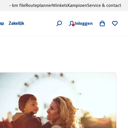
- km file
Routeplanner
Winkels
Kampioen
Service & contact
Inloggen
ap
Zakelijk