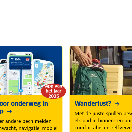
App van
het jaar
2025
voor onderweg in
Wanderlust?
pp
Met de juiste spullen be
elk pad in binnen- en bu
er andere pech melden
comfortabel en zelfverze
nwacht, navigatie, mobiel