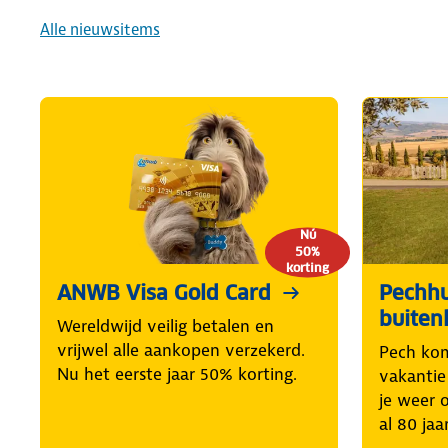
Alle nieuwsitems
Nú
50%
korting
ANWB Visa Gold Card
Pechhu
buiten
Wereldwijd veilig betalen en
vrijwel alle aankopen verzekerd.
Pech kom
Nu het eerste jaar 50% korting.
vakantie
je weer o
al 80 jaar