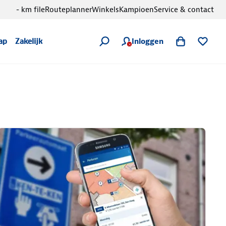
- km file
Routeplanner
Winkels
Kampioen
Service & contact
Inloggen
ap
Zakelijk