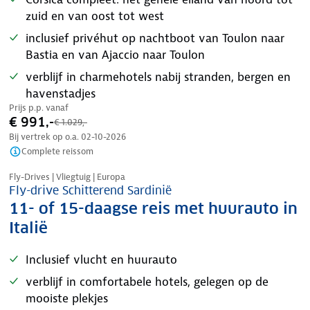
zuid en van oost tot west
inclusief privéhut op nachtboot van Toulon naar
Bastia en van Ajaccio naar Toulon
verblijf in charmehotels nabij stranden, bergen en
havenstadjes
Prijs p.p. vanaf
€ 991,-
€ 1.029,-
Bij vertrek op o.a.
02-10-2026
Complete reissom
Nazomer korting
Fly-Drives | Vliegtuig | Europa
Fly-drive Schitterend Sardinië
11- of 15-daagse reis met huurauto in
Italië
Inclusief vlucht en huurauto
verblijf in comfortabele hotels, gelegen op de
mooiste plekjes