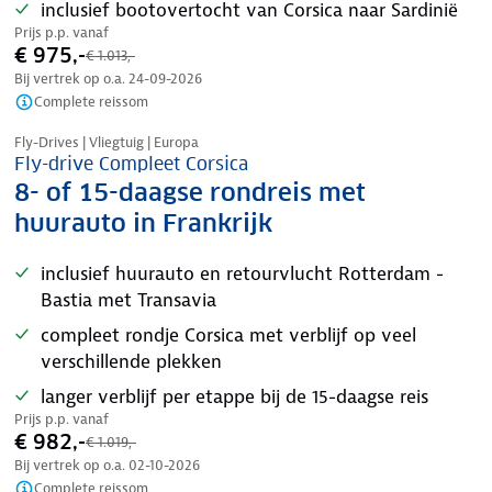
inclusief bootovertocht van Corsica naar Sardinië
Prijs p.p. vanaf
€ 975,-
€ 1.013,-
Bij vertrek op o.a.
24-09-2026
Complete reissom
Nazomer korting
Fly-Drives | Vliegtuig | Europa
Fly-drive Compleet Corsica
8- of 15-daagse rondreis met
huurauto in Frankrijk
inclusief huurauto en retourvlucht Rotterdam -
Bastia met Transavia
compleet rondje Corsica met verblijf op veel
verschillende plekken
langer verblijf per etappe bij de 15-daagse reis
Prijs p.p. vanaf
€ 982,-
€ 1.019,-
Bij vertrek op o.a.
02-10-2026
Complete reissom