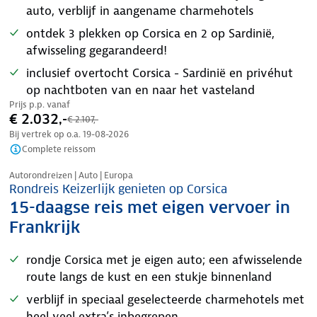
auto, verblijf in aangename charmehotels
ontdek 3 plekken op Corsica en 2 op Sardinië,
afwisseling gegarandeerd!
inclusief overtocht Corsica - Sardinië en privéhut
op nachtboten van en naar het vasteland
Prijs p.p. vanaf
€ 2.032,-
€ 2.107,-
Bij vertrek op o.a.
19-08-2026
Complete reissom
Nazomer korting
Autorondreizen | Auto | Europa
Rondreis Keizerlijk genieten op Corsica
15-daagse reis met eigen vervoer in
Frankrijk
rondje Corsica met je eigen auto; een afwisselende
route langs de kust en een stukje binnenland
verblijf in speciaal geselecteerde charmehotels met
heel veel extra’s inbegrepen