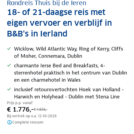
Rondreis Thuis bij de Ieren
18- of 21-daagse reis met
eigen vervoer en verblijf in
B&B's in Ierland
Wicklow, Wild Atlantic Way, Ring of Kerry, Cliffs
of Moher, Connemara, Dublin
charmante Ierse Bed and Breakfasts, 4-
sterrenhotel praktisch in het centrum van Dublin
en een charmehotel in Wales
inclusief retourovertochten Hoek van Holland -
Harwich en Holyhead - Dublin met Stena Line
Prijs p.p. vanaf
€ 1.776,-
€ 1.826,-
Bij vertrek op o.a.
12-10-2026
Complete reissom
Tijdelijk in prijs verlaagd