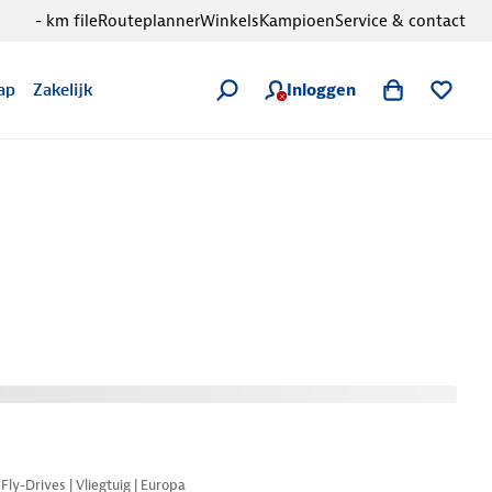
- km file
Routeplanner
Winkels
Kampioen
Service & contact
Inloggen
ap
Zakelijk
Nazomer korting
Fly-Drives | Vliegtuig | Europa