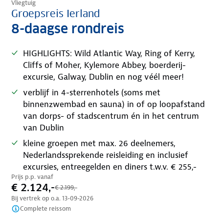
Vliegtuig
Groepsreis Ierland
8-daagse rondreis
HIGHLIGHTS: Wild Atlantic Way, Ring of Kerry,
Cliffs of Moher, Kylemore Abbey, boerderij-
excursie, Galway, Dublin en nog véél meer!
verblijf in 4-sterrenhotels (soms met
binnenzwembad en sauna) in of op loopafstand
van dorps- of stadscentrum én in het centrum
van Dublin
kleine groepen met max. 26 deelnemers,
Nederlandssprekende reisleiding en inclusief
excursies, entreegelden en diners t.w.v. € 255,-
Prijs p.p. vanaf
€ 2.124,-
€ 2.199,-
Bij vertrek op o.a.
13-09-2026
Complete reissom