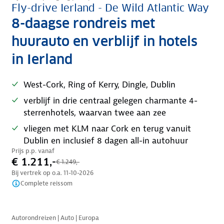
Fly-drive Ierland - De Wild Atlantic Way
8-daagse rondreis met
huurauto en verblijf in hotels
in Ierland
West-Cork, Ring of Kerry, Dingle, Dublin
verblijf in drie centraal gelegen charmante 4-
sterrenhotels, waarvan twee aan zee
vliegen met KLM naar Cork en terug vanuit
Dublin en inclusief 8 dagen all-in autohuur
Prijs p.p. vanaf
€ 1.211,-
€ 1.249,-
Bij vertrek op o.a.
11-10-2026
Complete reissom
Nazomer korting
Autorondreizen | Auto | Europa