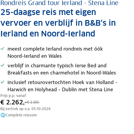
Rondreis Grand tour Ierland - Stena Line
25-daagse reis met eigen
vervoer en verblijf in B&B's in
Ierland en Noord-Ierland
meest complete Ierland rondreis met óók
Noord-Ierland en Wales
verblijf in charmante typisch Ierse Bed and
Breakfasts en een charmehotel in Noord-Wales
inclusief retourovertochten Hoek van Holland -
Harwich en Holyhead - Dublin met Stena Line
Prijs p.p. vanaf
€ 2.262,-
€ 2.337,-
Bij vertrek op o.a.
05-10-2026
Complete reissom
Nazomer korting