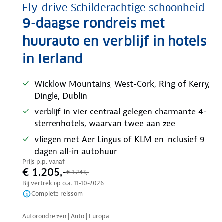
Fly-drive Schilderachtige schoonheid
9-daagse rondreis met
huurauto en verblijf in hotels
in Ierland
Wicklow Mountains, West-Cork, Ring of Kerry,
Dingle, Dublin
verblijf in vier centraal gelegen charmante 4-
sterrenhotels, waarvan twee aan zee
vliegen met Aer Lingus of KLM en inclusief 9
dagen all-in autohuur
Prijs p.p. vanaf
€ 1.205,-
€ 1.243,-
Bij vertrek op o.a.
11-10-2026
Complete reissom
Nazomer korting
Autorondreizen | Auto | Europa