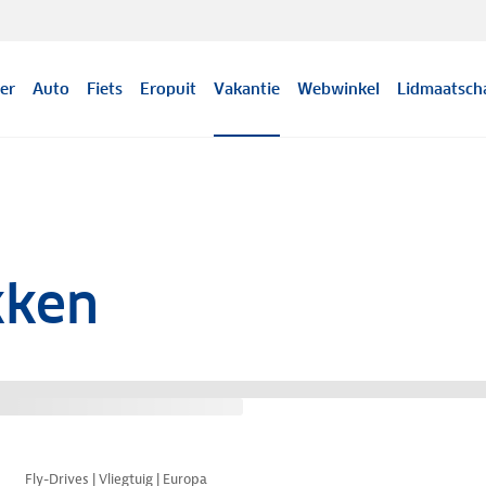
er
Auto
Fiets
Eropuit
Vakantie
Webwinkel
Lidmaatsch
kken
Nazomer korting
Fly-Drives | Vliegtuig | Europa