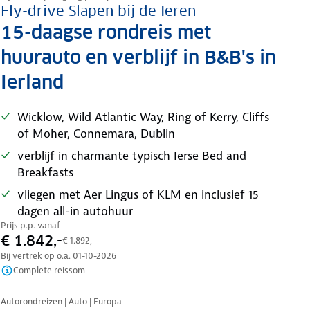
Fly-drive Slapen bij de Ieren
15-daagse rondreis met
huurauto en verblijf in B&B's in
Ierland
Wicklow, Wild Atlantic Way, Ring of Kerry, Cliffs
of Moher, Connemara, Dublin
verblijf in charmante typisch Ierse Bed and
Breakfasts
vliegen met Aer Lingus of KLM en inclusief 15
dagen all-in autohuur
Prijs p.p. vanaf
€ 1.842,-
€ 1.892,-
Bij vertrek op o.a.
01-10-2026
Complete reissom
Nazomer korting
Autorondreizen | Auto | Europa