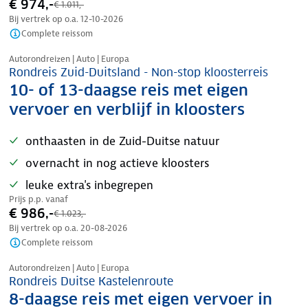
€ 974,-
€ 1.011,-
Bij vertrek op o.a.
12-10-2026
Complete reissom
Nazomer korting
Autorondreizen | Auto | Europa
Rondreis Zuid-Duitsland - Non-stop kloosterreis
10- of 13-daagse reis met eigen
vervoer en verblijf in kloosters
onthaasten in de Zuid-Duitse natuur
overnacht in nog actieve kloosters
leuke extra's inbegrepen
Prijs p.p. vanaf
€ 986,-
€ 1.023,-
Bij vertrek op o.a.
20-08-2026
Complete reissom
Nazomer korting
Autorondreizen | Auto | Europa
Rondreis Duitse Kastelenroute
8-daagse reis met eigen vervoer in